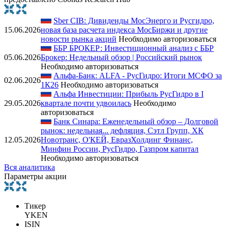
Sber CIB: Дивиденды МосЭнерго и Русгидро,
15.06.2026
новая база расчета индекса МосБиржи и другие
новости рынка акций
Необходимо авторизоваться
ББР БРОКЕР: Инвестиционный анализ с ББР
05.06.2026
Брокер: Недельный обзор | Российский рынок
Необходимо авторизоваться
Альфа-Банк: ALFA - РусГидро: Итоги МСФО за
02.06.2026
1К26
Необходимо авторизоваться
Альфа Инвестиции: Прибыль РусГидро в I
29.05.2026
квартале почти удвоилась
Необходимо
авторизоваться
Банк Синара: Еженедельный обзор – Долговой
рынок: недельная... дефляция, Сэтл Групп, ХК
12.05.2026
Новотранс, О'КЕЙ, ЕвразХолдинг Финанс,
Минфин России, РусГидро, Газпром капитал
Необходимо авторизоваться
Вся аналитика
Параметры акции
Тикер
YKEN
ISIN