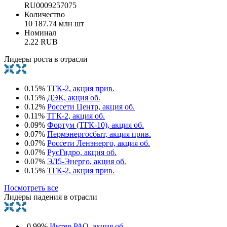
RU0009257075
Количество
10 187.74 млн шт
Номинал
2.22 RUB
Лидеры роста в отрасли
0.15%
ТГК-2, акция прив.
0.15%
ДЭК, акция об.
0.12%
Россети Центр, акция об.
0.11%
ТГК-2, акция об.
0.09%
Фортум (ТГК-10), акция об.
0.07%
Пермэнергосбыт, акция прив.
0.07%
Россети Ленэнерго, акция об.
0.07%
РусГидро, акция об.
0.07%
ЭЛ5-Энерго, акция об.
0.15%
ТГК-2, акция прив.
Посмотреть все
Лидеры падения в отрасли
-0.99%
Интер РАО, акция об.