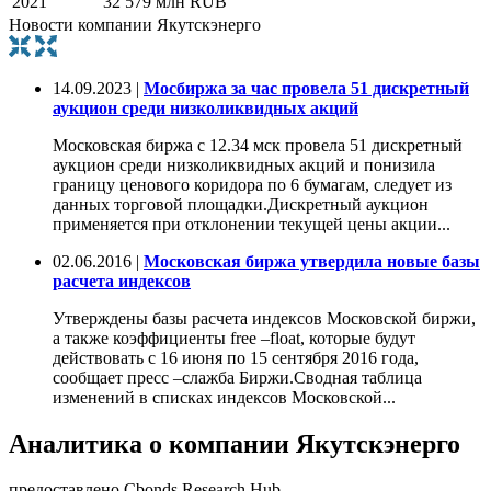
2021
32 579 млн RUB
Новости компании Якутскэнерго
14.09.2023 |
Мосбиржа за час провела 51 дискретный
аукцион среди низколиквидных акций
Московская биржа с 12.34 мск провела 51 дискретный
аукцион среди низколиквидных акций и понизила
границу ценового коридора по 6 бумагам, следует из
данных торговой площадки.Дискретный аукцион
применяется при отклонении текущей цены акции...
02.06.2016 |
Московская биржа утвердила новые базы
расчета индексов
Утверждены базы расчета индексов Московской биржи,
а также коэффициенты free –float, которые будут
действовать с 16 июня по 15 сентября 2016 года,
сообщает пресс –слажба Биржи.Сводная таблица
изменений в списках индексов Московской...
Аналитика о компании Якутскэнерго
предоставлено Cbonds Research Hub