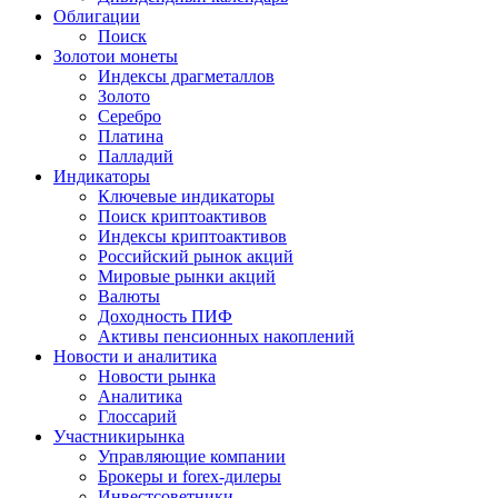
Облигации
Поиск
Золото
и монеты
Индексы драгметаллов
Золото
Серебро
Платина
Палладий
Индикаторы
Ключевые индикаторы
Поиск криптоактивов
Индексы криптоактивов
Российский рынок акций
Мировые рынки акций
Валюты
Доходность ПИФ
Активы пенсионных накоплений
Новости и аналитика
Новости рынка
Аналитика
Глоссарий
Участники
рынка
Управляющие компании
Брокеры и forex-дилеры
Инвестсоветники