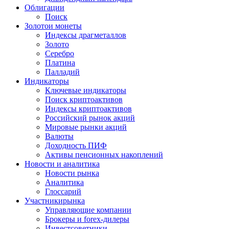
Облигации
Поиск
Золото
и монеты
Индексы драгметаллов
Золото
Серебро
Платина
Палладий
Индикаторы
Ключевые индикаторы
Поиск криптоактивов
Индексы криптоактивов
Российский рынок акций
Мировые рынки акций
Валюты
Доходность ПИФ
Активы пенсионных накоплений
Новости и аналитика
Новости рынка
Аналитика
Глоссарий
Участники
рынка
Управляющие компании
Брокеры и forex-дилеры
Инвестсоветники