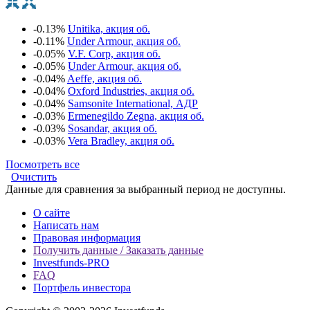
-0.13%
Unitika, акция об.
-0.11%
Under Armour, акция об.
-0.05%
V.F. Corp, акция об.
-0.05%
Under Armour, акция об.
-0.04%
Aeffe, акция об.
-0.04%
Oxford Industries, акция об.
-0.04%
Samsonite International, АДР
-0.03%
Ermenegildo Zegna, акция об.
-0.03%
Sosandar, акция об.
-0.03%
Vera Bradley, акция об.
Посмотреть все
Очистить
Данные для сравнения за выбранный период не доступны.
О сайте
Написать нам
Правовая информация
Получить данные / Заказать данные
Investfunds-PRO
FAQ
Портфель инвестора