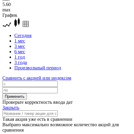
5.60
max
График
Сегодня
1 мес
3 мес
6 мес
1 год
3 года
Произвольный период
Сравнить с акцией или индексом
Проверьте корректность ввода дат
Закрыть
Такая акция уже есть в сравнении
Выбрано максимально возможное количество акций для
сравнения