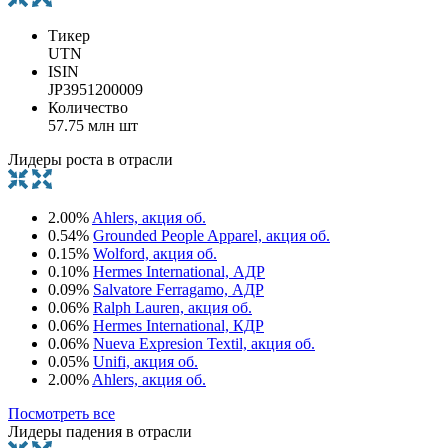
Тикер
UTN
ISIN
JP3951200009
Количество
57.75 млн шт
Лидеры роста в отрасли
2.00%
Ahlers, акция об.
0.54%
Grounded People Apparel, акция об.
0.15%
Wolford, акция об.
0.10%
Hermes International, АДР
0.09%
Salvatore Ferragamo, АДР
0.06%
Ralph Lauren, акция об.
0.06%
Hermes International, КДР
0.06%
Nueva Expresion Textil, акция об.
0.05%
Unifi, акция об.
2.00%
Ahlers, акция об.
Посмотреть все
Лидеры падения в отрасли