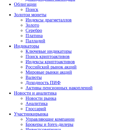
Облигации
Поиск
Золото
и монеты
Индексы драгметаллов
Золото
Серебро
Платина
Палладий
Индикаторы
Ключевые индикаторы
Поиск криптоактивов
Индексы криптоактивов
Российский рынок акций
Мировые рынки акций
Валюты
Доходность ПИФ
Активы пенсионных накоплений
Новости и аналитика
Новости рынка
Аналитика
Глоссарий
Участники
рынка
Управляющие компании
Брокеры и forex-дилеры
Инвестсоветники