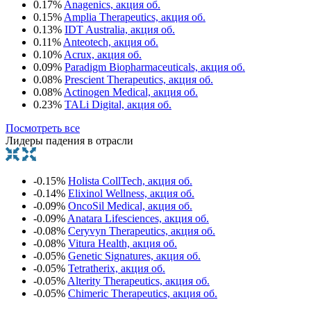
0.17%
Anagenics, акция об.
0.15%
Amplia Therapeutics, акция об.
0.13%
IDT Australia, акция об.
0.11%
Anteotech, акция об.
0.10%
Acrux, акция об.
0.09%
Paradigm Biopharmaceuticals, акция об.
0.08%
Prescient Therapeutics, акция об.
0.08%
Actinogen Medical, акция об.
0.23%
TALi Digital, акция об.
Посмотреть все
Лидеры падения в отрасли
-0.15%
Holista CollTech, акция об.
-0.14%
Elixinol Wellness, акция об.
-0.09%
OncoSil Medical, акция об.
-0.09%
Anatara Lifesciences, акция об.
-0.08%
Ceryvyn Therapeutics, акция об.
-0.08%
Vitura Health, акция об.
-0.05%
Genetic Signatures, акция об.
-0.05%
Tetratherix, акция об.
-0.05%
Alterity Therapeutics, акция об.
-0.05%
Chimeric Therapeutics, акция об.