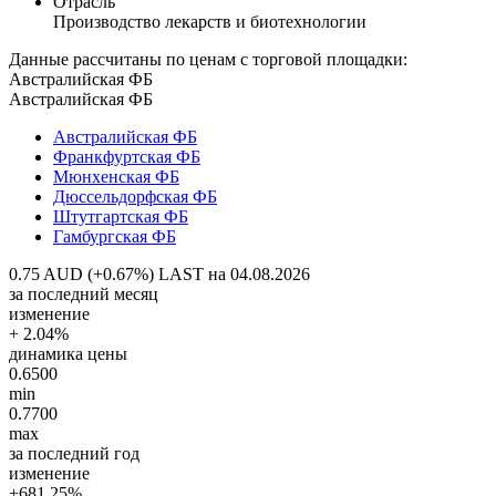
Отрасль
Производство лекарств и биотехнологии
Данные рассчитаны по ценам с торговой площадки:
Австралийская ФБ
Австралийская ФБ
Австралийская ФБ
Франкфуртская ФБ
Мюнхенская ФБ
Дюссельдорфская ФБ
Штутгартская ФБ
Гамбургская ФБ
0.75 AUD (+0.67%)
LAST на 04.08.2026
за последний месяц
изменение
+ 2.04%
динамика цены
0.6500
min
0.7700
max
за последний год
изменение
+681.25%