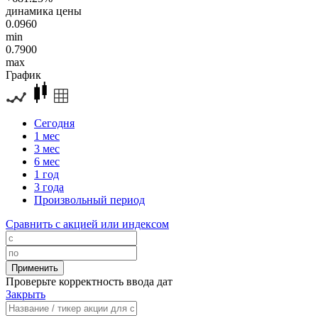
динамика цены
0.0960
min
0.7900
max
График
Сегодня
1 мес
3 мес
6 мес
1 год
3 года
Произвольный период
Сравнить с акцией или индексом
Проверьте корректность ввода дат
Закрыть