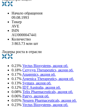
Начало обращения
09.08.1993
Тикер
AVE
ISIN
AU0000047441
Количество
3 863.73 млн шт
Лидеры роста в отрасли
0.23%
Vectus Biosystems, акция об.
0.18%
Ceryvyn Therapeutics, акция об.
0.17%
Anagenics, акция об.
0.17%
Argenica Therapeutics, акция об.
0.13%
Syntara, акция об.
0.12%
IDT Australia, акция об.
0.08%
Telix Pharmaceuticals, акция об.
0.06%
Patrys, акция об.
0.05%
Neuren Pharmaceuticals, акция об.
0.23%
Vectus Biosystems, акция об.