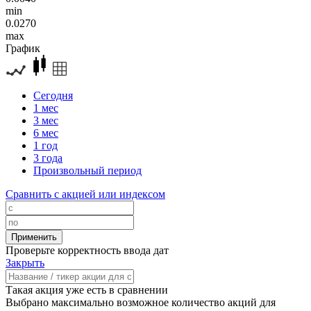
min
0.0270
max
График
Сегодня
1 мес
3 мес
6 мес
1 год
3 года
Произвольный период
Сравнить с акцией или индексом
Проверьте корректность ввода дат
Закрыть
Такая акция уже есть в сравнении
Выбрано максимально возможное количество акций для