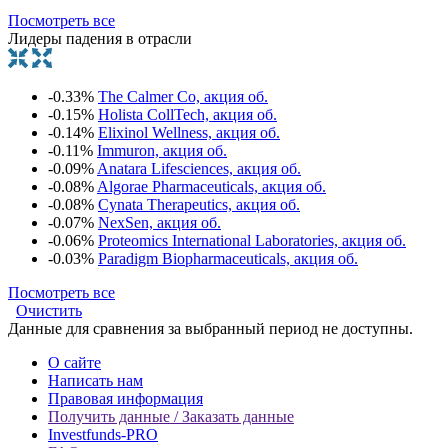
Посмотреть все
Лидеры падения в отрасли
-0.33%
The Calmer Co, акция об.
-0.15%
Holista CollTech, акция об.
-0.14%
Elixinol Wellness, акция об.
-0.11%
Immuron, акция об.
-0.09%
Anatara Lifesciences, акция об.
-0.08%
Algorae Pharmaceuticals, акция об.
-0.08%
Cynata Therapeutics, акция об.
-0.07%
NexSen, акция об.
-0.06%
Proteomics International Laboratories, акция об.
-0.03%
Paradigm Biopharmaceuticals, акция об.
Посмотреть все
Очистить
Данные для сравнения за выбранный период не доступны.
О сайте
Написать нам
Правовая информация
Получить данные / Заказать данные
Investfunds-PRO