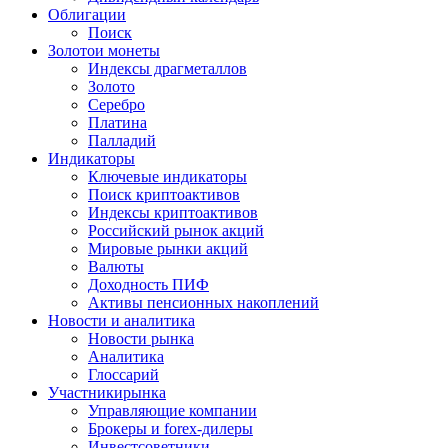
Облигации
Поиск
Золото
и монеты
Индексы драгметаллов
Золото
Серебро
Платина
Палладий
Индикаторы
Ключевые индикаторы
Поиск криптоактивов
Индексы криптоактивов
Российский рынок акций
Мировые рынки акций
Валюты
Доходность ПИФ
Активы пенсионных накоплений
Новости и аналитика
Новости рынка
Аналитика
Глоссарий
Участники
рынка
Управляющие компании
Брокеры и forex-дилеры
Инвестсоветники