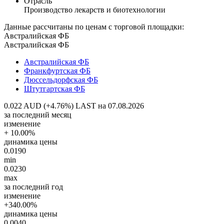
Отрасль
Производство лекарств и биотехнологии
Данные рассчитаны по ценам с торговой площадки:
Австралийская ФБ
Австралийская ФБ
Австралийская ФБ
Франкфуртская ФБ
Дюссельдорфская ФБ
Штутгартская ФБ
0.022 AUD (+4.76%)
LAST на 07.08.2026
за последний месяц
изменение
+ 10.00%
динамика цены
0.0190
min
0.0230
max
за последний год
изменение
+340.00%
динамика цены
0.0040