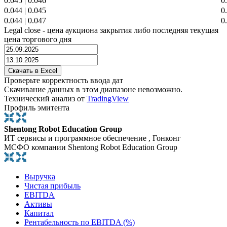
0.045
|
0.046
0
0.044
|
0.045
0
0.044
|
0.047
0
Legal close - цена аукциона закрытия либо последняя текущая
цена торгового дня
Проверьте корректность ввода дат
Скачивание данных в этом диапазоне невозможно.
Технический анализ от
TradingView
Профиль эмитента
Shentong Robot Education Group
ИТ сервисы и программное обеспечение , Гонконг
МСФО компании Shentong Robot Education Group
Выручка
Чистая прибыль
EBITDA
Активы
Капитал
Рентабельность по EBITDA (%)