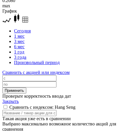
0.2080
max
График
Сегодня
1 мес
3 мес
6 мес
1 год
3 года
Произвольный период
Сравнить с акцией или индексом
Проверьте корректность ввода дат
Закрыть
Сравнить с индексом: Hang Seng
Такая акция уже есть в сравнении
Выбрано максимально возможное количество акций для
сравнения