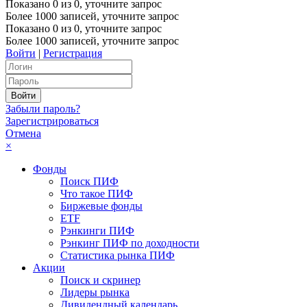
Показано
0
из
0
, уточните запрос
Более 1000 записей, уточните запрос
Показано
0
из
0
, уточните запрос
Более 1000 записей, уточните запрос
Войти
|
Регистрация
Забыли пароль?
Зарегистрироваться
Отмена
×
Фонды
Поиск ПИФ
Что такое ПИФ
Биржевые фонды
ETF
Рэнкинги ПИФ
Рэнкинг ПИФ по доходности
Статистика рынка ПИФ
Акции
Поиск и скринер
Лидеры рынка
Дивидендный календарь