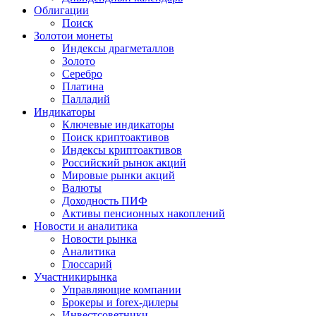
Облигации
Поиск
Золото
и монеты
Индексы драгметаллов
Золото
Серебро
Платина
Палладий
Индикаторы
Ключевые индикаторы
Поиск криптоактивов
Индексы криптоактивов
Российский рынок акций
Мировые рынки акций
Валюты
Доходность ПИФ
Активы пенсионных накоплений
Новости и аналитика
Новости рынка
Аналитика
Глоссарий
Участники
рынка
Управляющие компании
Брокеры и forex-дилеры
Инвестсоветники