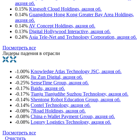
акция об.
0.15%
Kingsoft Cloud Holdings, акция об.
0.14%
Guangdong Hong Kong Greater Bay Area Holdings,
акция об.
0.14%
AV Concept Holdings, акция об.
0.13%
Digital Hollywood Interactive, акция об.
0.24%
Asia Tele-Net and Technology Corporation, акция об.
Посмотреть все
Лидеры падения в отрасли
-1.00%
Knowledge Atlas Technology JSC, акция об.
-0.60%
Jiu Zun Digital, акция об.
-0.25%
SenseTime Group, акция об.
-0.17%
Baidu, акция об.
-0.17%
Tianju Tianjudihe Suzhou Technology, акция об.
-0.14%
Shentong Robot Education Group, акция об.
-0.14%
Contel Technology, акция об.
-0.08%
7Road Holdings, акция об.
-0.08%
China e-Wallet Payment Group, акция об.
-0.08%
Logory Logistics Technology, акция об.
Посмотреть все
Очистить