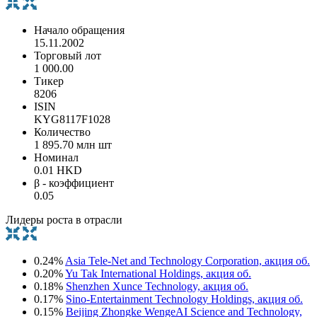
Начало обращения
15.11.2002
Торговый лот
1 000.00
Тикер
8206
ISIN
KYG8117F1028
Количество
1 895.70 млн шт
Номинал
0.01 HKD
β - коэффициент
0.05
Лидеры роста в отрасли
0.24%
Asia Tele-Net and Technology Corporation, акция об.
0.20%
Yu Tak International Holdings, акция об.
0.18%
Shenzhen Xunce Technology, акция об.
0.17%
Sino-Entertainment Technology Holdings, акция об.
0.15%
Beijing Zhongke WengeAI Science and Technology,