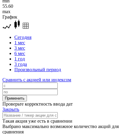
min
55.60
max
График
Сегодня
1 мес
3 мес
6 мес
1 год
3 года
Произвольный период
Сравнить с акцией или индексом
Проверьте корректность ввода дат
Закрыть
Такая акция уже есть в сравнении
Выбрано максимально возможное количество акций для
сравнения