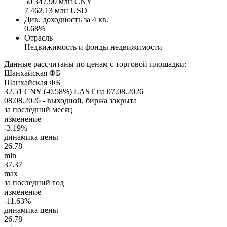
50 347.90 млн CNY
7 462.13 млн USD
Див. доходность за 4 кв.
0.68%
Отрасль
Недвижимость и фонды недвижимости
Данные рассчитаны по ценам с торговой площадки:
Шанхайская ФБ
Шанхайская ФБ
32.51 CNY (-0.58%)
LAST на 07.08.2026
08.08.2026 - выходной, биржа закрыта
за последний месяц
изменение
-3.19%
динамика цены
26.78
min
37.37
max
за последний год
изменение
-11.63%
динамика цены
26.78