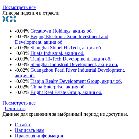
Посмотреть все
Лидеры падения в отрасли
-0.04%
Greattown Holdings, акция об.
-0.03%
Beijing Electronic Zone Investment and
Development, акция об.
-0.03%
Shanghai Shibei Hi-Tech, акция об.
-0.03%
Huafa Industrial, акция об.
-0.03%
Tianjin Hi-Tech Development, акция об.
-0.03%
Shanghai Industrial Development, акция об.
-0.02%
Guangzhou Pearl River Industrial Development,
акция об.
-0.02%
Tianjin Realty Development Group, акция об.
-0.02%
China Enterprise, акция об.
-0.02%
Bright Real Estate Group, акция об.
Посмотреть все
Очистить
Данные для сравнения за выбранный период не доступны.
О сайте
Написать нам
Правовая информация