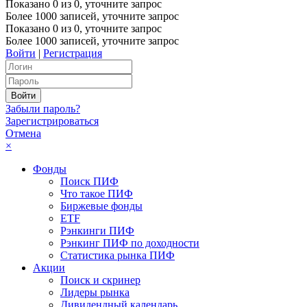
Показано
0
из
0
, уточните запрос
Более 1000 записей, уточните запрос
Показано
0
из
0
, уточните запрос
Более 1000 записей, уточните запрос
Войти
|
Регистрация
Забыли пароль?
Зарегистрироваться
Отмена
×
Фонды
Поиск ПИФ
Что такое ПИФ
Биржевые фонды
ETF
Рэнкинги ПИФ
Рэнкинг ПИФ по доходности
Статистика рынка ПИФ
Акции
Поиск и скринер
Лидеры рынка
Дивидендный календарь