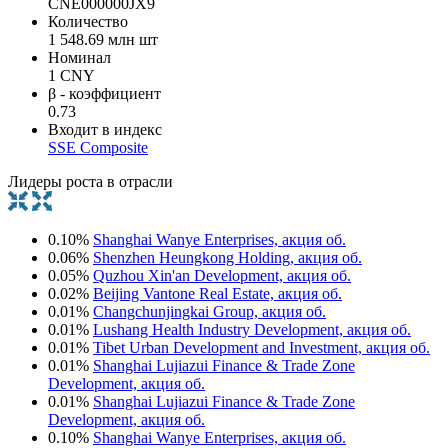
CNE000000JX9
Количество
1 548.69 млн шт
Номинал
1 CNY
β - коэффициент
0.73
Входит в индекс
SSE Composite
Лидеры роста в отрасли
0.10%
Shanghai Wanye Enterprises, акция об.
0.06%
Shenzhen Heungkong Holding, акция об.
0.05%
Quzhou Xin'an Development, акция об.
0.02%
Beijing Vantone Real Estate, акция об.
0.01%
Changchunjingkai Group, акция об.
0.01%
Lushang Health Industry Development, акция об.
0.01%
Tibet Urban Development and Investment, акция об.
0.01%
Shanghai Lujiazui Finance & Trade Zone
Development, акция об.
0.01%
Shanghai Lujiazui Finance & Trade Zone
Development, акция об.
0.10%
Shanghai Wanye Enterprises, акция об.