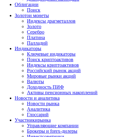
Облигации
Поиск
Золото
и монеты
Индексы драгметаллов
Золото
Серебро
Платина
Палладий
Индикаторы
Ключевые индикаторы
Поиск криптоактивов
Индексы криптоактивов
Российский рынок акций
Мировые рынки акций
Валюты
Доходность ПИФ
Активы пенсионных накоплений
Новости и аналитика
Новости рынка
Аналитика
Глоссарий
Участники
рынка
Управляющие компании
Брокеры и forex-дилеры
Инвестсоветники