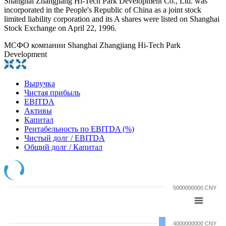
Shanghai Zhangjiang Hi-Tech Park Development Co., Ltd. was
incorporated in the People's Republic of China as a joint stock
limited liability corporation and its A shares were listed on Shanghai
Stock Exchange on April 22, 1996.
МСФО компании Shanghai Zhangjiang Hi-Tech Park
Development
Выручка
Чистая прибыль
EBITDA
Активы
Капитал
Рентабельность по EBITDA (%)
Чистый долг / EBITDA
Общий долг / Капитал
5000000000 CNY
4000000000 CNY