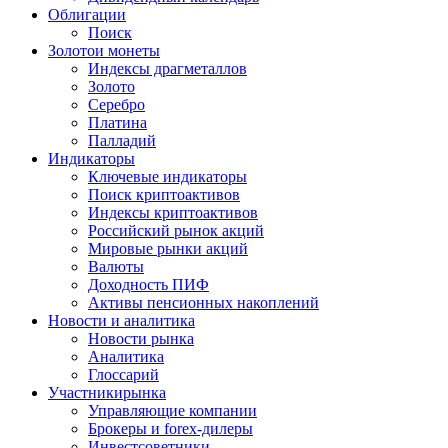
Облигации
Поиск
Золото
и монеты
Индексы драгметаллов
Золото
Серебро
Платина
Палладий
Индикаторы
Ключевые индикаторы
Поиск криптоактивов
Индексы криптоактивов
Российский рынок акций
Мировые рынки акций
Валюты
Доходность ПИФ
Активы пенсионных накоплений
Новости и аналитика
Новости рынка
Аналитика
Глоссарий
Участники
рынка
Управляющие компании
Брокеры и forex-дилеры
Инвестсоветники