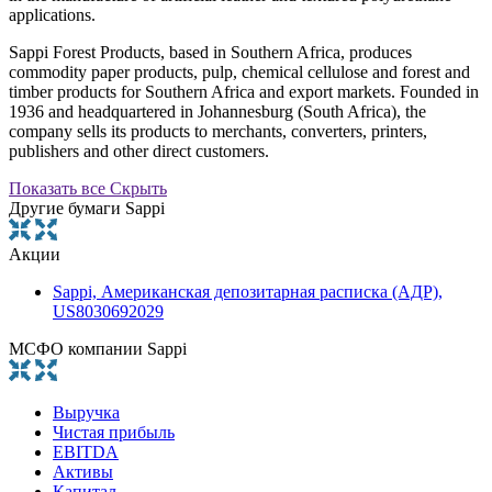
applications.
Sappi Forest Products, based in Southern Africa, produces
commodity paper products, pulp, chemical cellulose and forest and
timber products for Southern Africa and export markets. Founded in
1936 and headquartered in Johannesburg (South Africa), the
company sells its products to merchants, converters, printers,
publishers and other direct customers.
Показать все
Скрыть
Другие бумаги Sappi
Акции
Sappi, Американская депозитарная расписка (АДР),
US8030692029
МСФО компании Sappi
Выручка
Чистая прибыль
EBITDA
Активы
Капитал