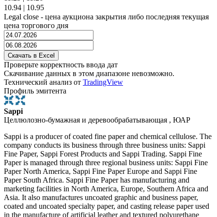
10.94
|
10.95
Legal close - цена аукциона закрытия либо последняя текущая
цена торгового дня
Проверьте корректность ввода дат
Скачивание данных в этом диапазоне невозможно.
Технический анализ от
TradingView
Профиль эмитента
Sappi
Целлюлозно-бумажная и деревообрабатывающая , ЮАР
Sappi is a producer of coated fine paper and chemical cellulose. The
company conducts its business through three business units: Sappi
Fine Paper, Sappi Forest Products and Sappi Trading. Sappi Fine
Paper is managed through three regional business units: Sappi Fine
Paper North America, Sappi Fine Paper Europe and Sappi Fine
Paper South Africa. Sappi Fine Paper has manufacturing and
marketing facilities in North America, Europe, Southern Africa and
Asia. It also manufactures uncoated graphic and business paper,
coated and uncoated specialty paper, and casting release paper used
in the manufacture of artificial leather and textured polyurethane