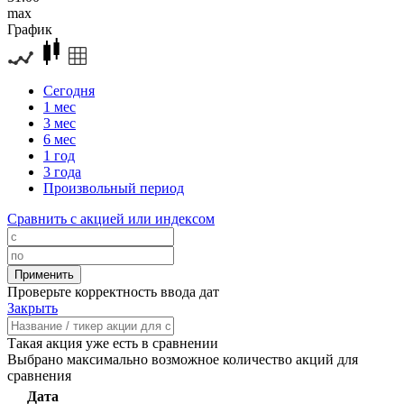
max
График
Сегодня
1 мес
3 мес
6 мес
1 год
3 года
Произвольный период
Сравнить с акцией или индексом
Проверьте корректность ввода дат
Закрыть
Такая акция уже есть в сравнении
Выбрано максимально возможное количество акций для
сравнения
Дата