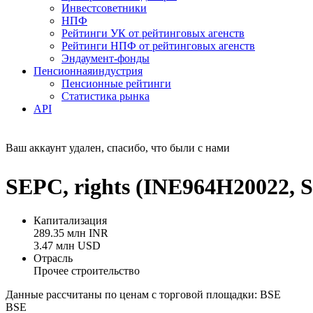
Инвестсоветники
НПФ
Рейтинги УК от рейтинговых агенств
Рейтинги НПФ от рейтинговых агенств
Эндаумент-фонды
Пенсионная
индустрия
Пенсионные рейтинги
Статистика рынка
API
Ваш аккаунт удален, спасибо, что были с нами
SEPC, rights (INE964H20022,
Капитализация
289.35 млн INR
3.47 млн USD
Отрасль
Прочее строительство
Данные рассчитаны по ценам с торговой площадки: BSE
BSE