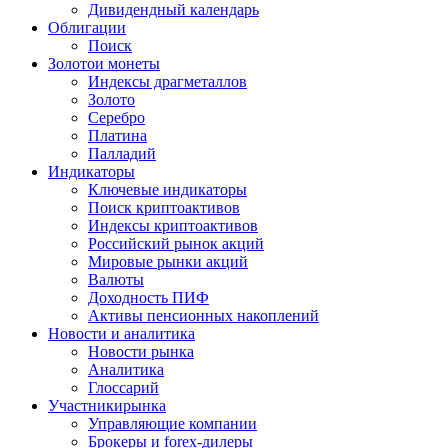
Дивидендный календарь
Облигации
Поиск
Золото
и монеты
Индексы драгметаллов
Золото
Серебро
Платина
Палладий
Индикаторы
Ключевые индикаторы
Поиск криптоактивов
Индексы криптоактивов
Российский рынок акций
Мировые рынки акций
Валюты
Доходность ПИФ
Активы пенсионных накоплений
Новости и аналитика
Новости рынка
Аналитика
Глоссарий
Участники
рынка
Управляющие компании
Брокеры и forex-дилеры