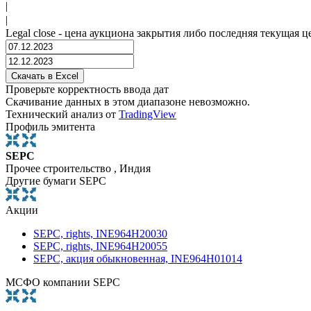
|
|
Legal close - цена аукциона закрытия либо последняя текущая ц
Проверьте корректность ввода дат
Скачивание данных в этом диапазоне невозможно.
Технический анализ от
TradingView
Профиль эмитента
SEPC
Прочее строительство , Индия
Другие бумаги SEPC
Акции
SEPC, rights, INE964H20030
SEPC, rights, INE964H20055
SEPC, акция обыкновенная, INE964H01014
МСФО компании SEPC