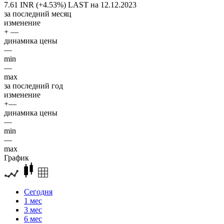
7.61 INR (+4.53%)
LAST на 12.12.2023
за последний месяц
изменение
+ —
динамика цены
—
min
—
max
за последний год
изменение
+—
динамика цены
—
min
—
max
График
Сегодня
1 мес
3 мес
6 мес