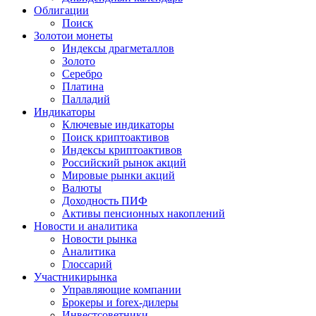
Облигации
Поиск
Золото
и монеты
Индексы драгметаллов
Золото
Серебро
Платина
Палладий
Индикаторы
Ключевые индикаторы
Поиск криптоактивов
Индексы криптоактивов
Российский рынок акций
Мировые рынки акций
Валюты
Доходность ПИФ
Активы пенсионных накоплений
Новости и аналитика
Новости рынка
Аналитика
Глоссарий
Участники
рынка
Управляющие компании
Брокеры и forex-дилеры
Инвестсоветники