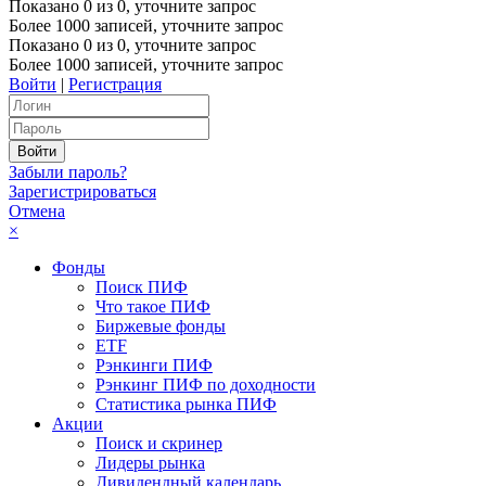
Показано
0
из
0
, уточните запрос
Более 1000 записей, уточните запрос
Показано
0
из
0
, уточните запрос
Более 1000 записей, уточните запрос
Войти
|
Регистрация
Забыли пароль?
Зарегистрироваться
Отмена
×
Фонды
Поиск ПИФ
Что такое ПИФ
Биржевые фонды
ETF
Рэнкинги ПИФ
Рэнкинг ПИФ по доходности
Статистика рынка ПИФ
Акции
Поиск и скринер
Лидеры рынка
Дивидендный календарь