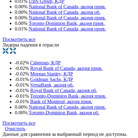
0.01%
UBS Group, КДР
0.00%
National Bank of Canada, акция прив.
0.00%
National Bank of Canada, акция об.
0.00%
National Bank of Canada, акция прив.
0.00%
Toronto-Dominion Bank, акция прив.
0.01%
National Bank of Canada, акция прив.
Посмотреть все
Лидеры падения в отрасли
-0.02%
Citigroup, КДР
-0.02%
Royal Bank of Canada, акция прив.
-0.02%
Morgan Stanley, КДР
-0.01%
Goldman Sachs, КДР
-0.01%
VersaBank, акция об.
-0.01%
Royal Bank of Canada, акция об.
-0.01%
Toronto-Dominion Bank, акция прив.
-0.01%
Bank of Montreal, акция прив.
0.00%
National Bank of Canada, акция прив.
0.00%
Toronto-Dominion Bank, акция об.
Посмотреть все
Очистить
Данные для сравнения за выбранный период не доступны.