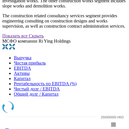
investigation works. The other construction works segment includes
slope works and demolition works.
The construction related consultancy services segment provides
engineering consulting on construction designs and works
supervision, as well as construction contract administration services.
Показать все
Скрыть
МСФО компании Ri Ying Holdings
Выручка
Чистая прибыль
EBITDA
Активы
Капитал
Рентабельность по EBITDA (%)
Чистый долг / EBITDA
Общий долг / Капитал
250000000 HKD