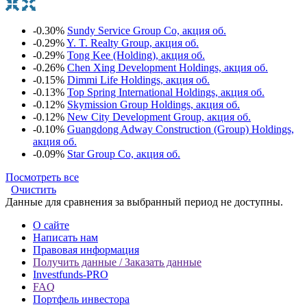
-0.30%
Sundy Service Group Co, акция об.
-0.29%
Y. T. Realty Group, акция об.
-0.29%
Tong Kee (Holding), акция об.
-0.26%
Chen Xing Development Holdings, акция об.
-0.15%
Dimmi Life Holdings, акция об.
-0.13%
Top Spring International Holdings, акция об.
-0.12%
Skymission Group Holdings, акция об.
-0.12%
New City Development Group, акция об.
-0.10%
Guangdong Adway Construction (Group) Holdings,
акция об.
-0.09%
Star Group Co, акция об.
Посмотреть все
Очистить
Данные для сравнения за выбранный период не доступны.
О сайте
Написать нам
Правовая информация
Получить данные / Заказать данные
Investfunds-PRO
FAQ
Портфель инвестора