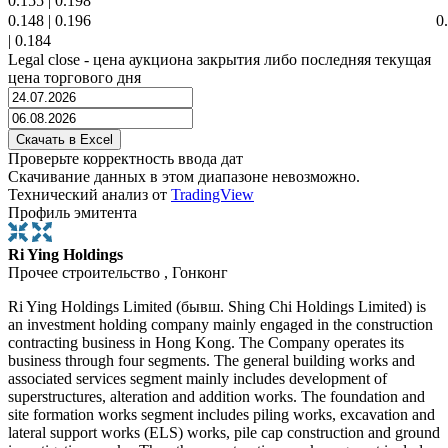
0.155
|
0.198
0.148
|
0.196
0
|
0.184
Legal close - цена аукциона закрытия либо последняя текущая
цена торгового дня
Проверьте корректность ввода дат
Скачивание данных в этом диапазоне невозможно.
Технический анализ от
TradingView
Профиль эмитента
Ri Ying Holdings
Прочее строительство , Гонконг
Ri Ying Holdings Limited (бывш. Shing Chi Holdings Limited) is
an investment holding company mainly engaged in the construction
contracting business in Hong Kong. The Company operates its
business through four segments. The general building works and
associated services segment mainly includes development of
superstructures, alteration and addition works. The foundation and
site formation works segment includes piling works, excavation and
lateral support works (ELS) works, pile cap construction and ground