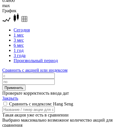
0.4800
max
График
Сегодня
1 мес
3 мес
6 мес
1 год
3 года
Произвольный период
Сравнить с акцией или индексом
Проверьте корректность ввода дат
Закрыть
Сравнить с индексом: Hang Seng
Такая акция уже есть в сравнении
Выбрано максимально возможное количество акций для
сравнения