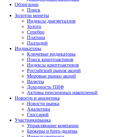
Облигации
Поиск
Золото
и монеты
Индексы драгметаллов
Золото
Серебро
Платина
Палладий
Индикаторы
Ключевые индикаторы
Поиск криптоактивов
Индексы криптоактивов
Российский рынок акций
Мировые рынки акций
Валюты
Доходность ПИФ
Активы пенсионных накоплений
Новости и аналитика
Новости рынка
Аналитика
Глоссарий
Участники
рынка
Управляющие компании
Брокеры и forex-дилеры
Инвестсоветники