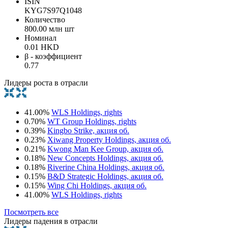
ISIN
KYG7S97Q1048
Количество
800.00 млн шт
Номинал
0.01 HKD
β - коэффициент
0.77
Лидеры роста в отрасли
41.00%
WLS Holdings, rights
0.70%
WT Group Holdings, rights
0.39%
Kingbo Strike, акция об.
0.23%
Xiwang Property Holdings, акция об.
0.21%
Kwong Man Kee Group, акция об.
0.18%
New Concepts Holdings, акция об.
0.18%
Riverine China Holdings, акция об.
0.15%
B&D Strategic Holdings, акция об.
0.15%
Wing Chi Holdings, акция об.
41.00%
WLS Holdings, rights
Посмотреть все
Лидеры падения в отрасли