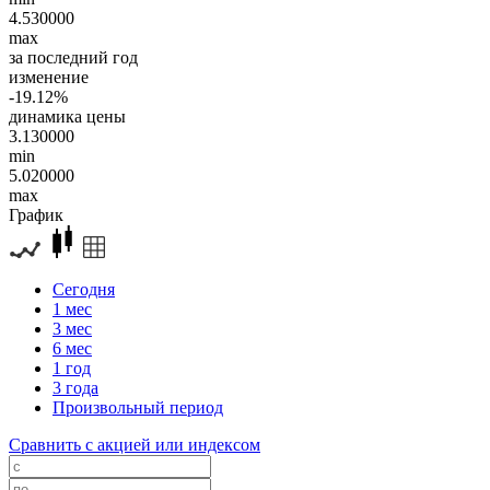
4.530000
max
за последний год
изменение
-19.12%
динамика цены
3.130000
min
5.020000
max
График
Сегодня
1 мес
3 мес
6 мес
1 год
3 года
Произвольный период
Сравнить с акцией или индексом