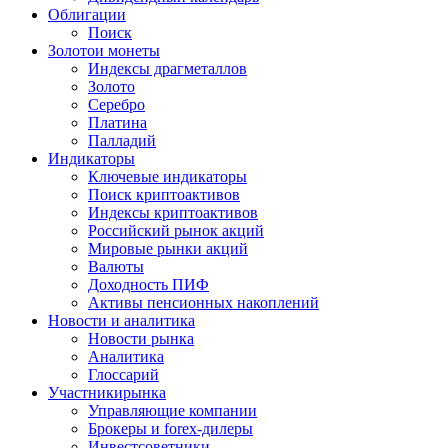
Облигации
Поиск
Золото
и монеты
Индексы драгметаллов
Золото
Серебро
Платина
Палладий
Индикаторы
Ключевые индикаторы
Поиск криптоактивов
Индексы криптоактивов
Российский рынок акций
Мировые рынки акций
Валюты
Доходность ПИФ
Активы пенсионных накоплений
Новости и аналитика
Новости рынка
Аналитика
Глоссарий
Участники
рынка
Управляющие компании
Брокеры и forex-дилеры
Инвестсоветники