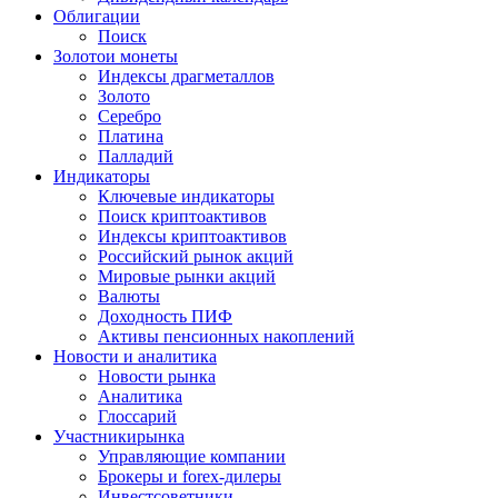
Облигации
Поиск
Золото
и монеты
Индексы драгметаллов
Золото
Серебро
Платина
Палладий
Индикаторы
Ключевые индикаторы
Поиск криптоактивов
Индексы криптоактивов
Российский рынок акций
Мировые рынки акций
Валюты
Доходность ПИФ
Активы пенсионных накоплений
Новости и аналитика
Новости рынка
Аналитика
Глоссарий
Участники
рынка
Управляющие компании
Брокеры и forex-дилеры
Инвестсоветники