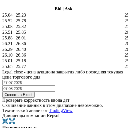
Bid
|
Ask
25.04
|
25.23
2
25.52
|
25.78
2
25.08
|
25.32
2
25.51
|
25.85
2
25.88
|
26.01
2
26.21
|
26.36
2
26.29
|
26.40
2
26.10
|
26.36
2
25.01
|
25.18
2
25.65
|
25.77
2
Legal close - цена аукциона закрытия либо последняя текущая
цена торгового дня
Проверьте корректность ввода дат
Скачивание данных в этом диапазоне невозможно.
Технический анализ от
TradingView
Дивиденды компании Repsol
История выплат