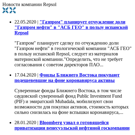
Новости компании Repsol
22.05.2020 |
"Газпром" планирует отчуждение доли
"Газпром нефти" в "АСБ ГЕО" в пользу испанской
Repsol
"Газпром" планирует сделку по отчуждению доли
"Газпром нефти" в геологической компании "АСБ ГЕО"
в пользу испанской Repsol, следует из материалов
материнской компании."Определить, что не требует
согласования с советом директоров ПАО...
17.04.2020 |
Фонды Ближнего Востока покупают
подешевевшие на фоне коронавируса активы
Суверенные фонды Ближнего Востока, в том числе
саудовский суверенный фонд Public Investment Fund
(PIF) и эмиратский Mubadala, мобилизуют свои
возможности для покупки активов, стоимость которых
сильно снизилась на фоне вспышки коронавируса,...
28.01.2020 |
Bloomberg узнал о готовящейся
приватизации венесуэльской нефтяной госкомпании