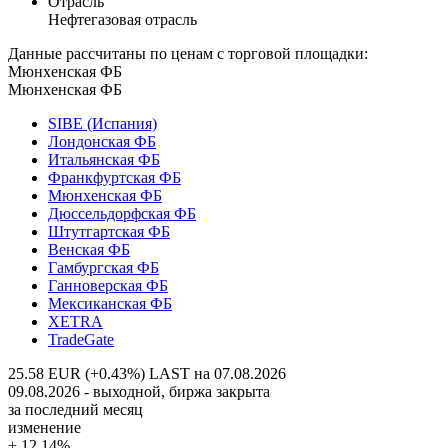
Отрасль
Нефтегазовая отрасль
Данные рассчитаны по ценам с торговой площадки:
Мюнхенская ФБ
Мюнхенская ФБ
SIBE (Испания)
Лондонская ФБ
Итальянская ФБ
Франкфуртская ФБ
Мюнхенская ФБ
Дюссельдорфская ФБ
Штутгартская ФБ
Венская ФБ
Гамбургская ФБ
Ганноверская ФБ
Мексиканская ФБ
XETRA
TradeGate
25.58 EUR (+0.43%)
LAST на 07.08.2026
09.08.2026 - выходной, биржа закрыта
за последний месяц
изменение
+ 12.14%