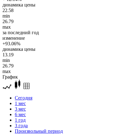
динамика цены
22.58
min
26.79
max
за последний год
изменение
+93.06%
динамика цены
13.19
min
26.79
max
График
Сегодня
1 мес
3 мес
6 мес
1 год
3 года
Произвольный период