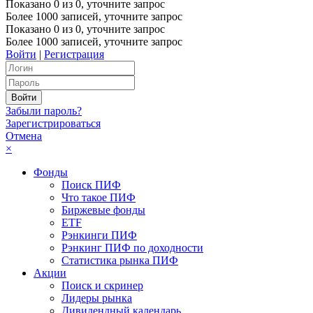
Показано
0
из
0
, уточните запрос
Более 1000 записей, уточните запрос
Показано
0
из
0
, уточните запрос
Более 1000 записей, уточните запрос
Войти
|
Регистрация
Забыли пароль?
Зарегистрироваться
Отмена
×
Фонды
Поиск ПИФ
Что такое ПИФ
Биржевые фонды
ETF
Рэнкинги ПИФ
Рэнкинг ПИФ по доходности
Статистика рынка ПИФ
Акции
Поиск и скринер
Лидеры рынка
Дивидендный календарь