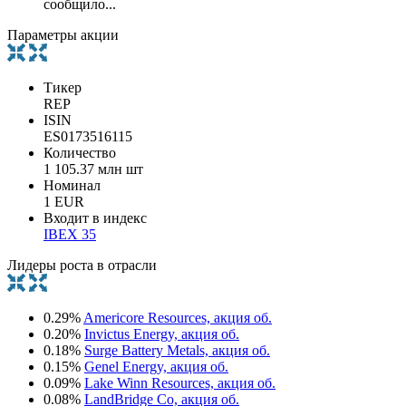
сообщило...
Параметры акции
Тикер
REP
ISIN
ES0173516115
Количество
1 105.37 млн шт
Номинал
1 EUR
Входит в индекс
IBEX 35
Лидеры роста в отрасли
0.29%
Americore Resources, акция об.
0.20%
Invictus Energy, акция об.
0.18%
Surge Battery Metals, акция об.
0.15%
Genel Energy, акция об.
0.09%
Lake Winn Resources, акция об.
0.08%
LandBridge Co, акция об.