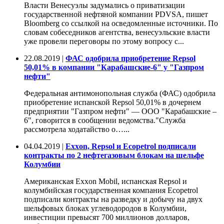
Власти Венесуэлы задумались о приватизации
государственной нефтяной компании PDVSA, пишет
Bloomberg со ссылкой на осведомленные источники. По
словам собеседников агентства, венесуэльские власти
уже провели переговоры по этому вопросу с...
22.08.2019 |
ФАС одобрила приобретение Repsol
50,01% в компании "Карабашские-6" у "Газпром
нефти"
Федеральная антимонопольная служба (ФАС) одобрила
приобретение испанской Repsol 50,01% в дочернем
предприятии "Газпром нефти" — ООО "Карабашские –
6", говорится в сообщении ведомства."Служба
рассмотрела ходатайство о…...
04.04.2019 |
Exxon, Repsol и Ecopetrol подписали
контракты по 2 нефтегазовым блокам на шельфе
Колумбии
Американская Exxon Mobil, испанская Repsol и
колумбийская государственная компания Ecopetrol
подписали контракты на разведку и добычу на двух
шельфовых блоках углеводородов в Колумбии,
инвестиции превысят 700 миллионов долларов,