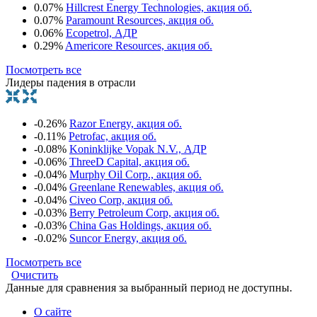
0.07%
Hillcrest Energy Technologies, акция об.
0.07%
Paramount Resources, акция об.
0.06%
Ecopetrol, АДР
0.29%
Americore Resources, акция об.
Посмотреть все
Лидеры падения в отрасли
-0.26%
Razor Energy, акция об.
-0.11%
Petrofac, акция об.
-0.08%
Koninklijke Vopak N.V., АДР
-0.06%
ThreeD Capital, акция об.
-0.04%
Murphy Oil Corp., акция об.
-0.04%
Greenlane Renewables, акция об.
-0.04%
Civeo Corp, акция об.
-0.03%
Berry Petroleum Corp, акция об.
-0.03%
China Gas Holdings, акция об.
-0.02%
Suncor Energy, акция об.
Посмотреть все
Очистить
Данные для сравнения за выбранный период не доступны.
О сайте