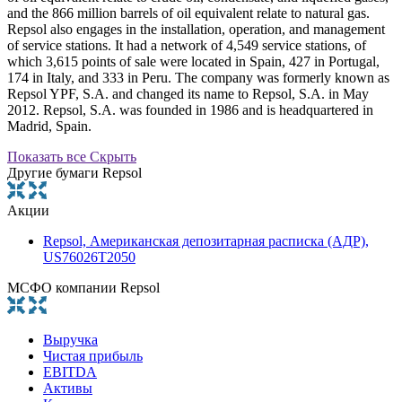
and the 866 million barrels of oil equivalent relate to natural gas.
Repsol also engages in the installation, operation, and management
of service stations. It had a network of 4,549 service stations, of
which 3,615 points of sale were located in Spain, 427 in Portugal,
174 in Italy, and 333 in Peru. The company was formerly known as
Repsol YPF, S.A. and changed its name to Repsol, S.A. in May
2012. Repsol, S.A. was founded in 1986 and is headquartered in
Madrid, Spain.
Показать все
Скрыть
Другие бумаги Repsol
Акции
Repsol, Американская депозитарная расписка (АДР),
US76026T2050
МСФО компании Repsol
Выручка
Чистая прибыль
EBITDA
Активы