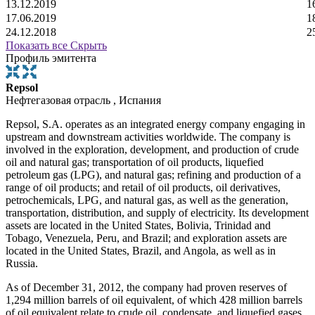
13.12.2019
1
17.06.2019
1
24.12.2018
2
Показать все
Скрыть
Профиль эмитента
Repsol
Нефтегазовая отрасль , Испания
Repsol, S.A. operates as an integrated energy company engaging in
upstream and downstream activities worldwide. The company is
involved in the exploration, development, and production of crude
oil and natural gas; transportation of oil products, liquefied
petroleum gas (LPG), and natural gas; refining and production of a
range of oil products; and retail of oil products, oil derivatives,
petrochemicals, LPG, and natural gas, as well as the generation,
transportation, distribution, and supply of electricity. Its development
assets are located in the United States, Bolivia, Trinidad and
Tobago, Venezuela, Peru, and Brazil; and exploration assets are
located in the United States, Brazil, and Angola, as well as in
Russia.
As of December 31, 2012, the company had proven reserves of
1,294 million barrels of oil equivalent, of which 428 million barrels
of oil equivalent relate to crude oil, condensate, and liquefied gases,