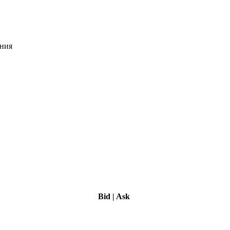
ения
Bid
|
Ask