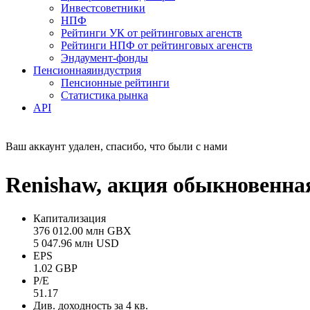
Инвестсоветники
НПФ
Рейтинги УК от рейтинговых агенств
Рейтинги НПФ от рейтинговых агенств
Эндаумент-фонды
Пенсионная
индустрия
Пенсионные рейтинги
Статистика рынка
API
Ваш аккаунт удален, спасибо, что были с нами
Renishaw, акция обыкновенн
Капитализация
376 012.00 млн GBX
5 047.96 млн USD
EPS
1.02 GBP
P/E
51.17
Див. доходность за 4 кв.