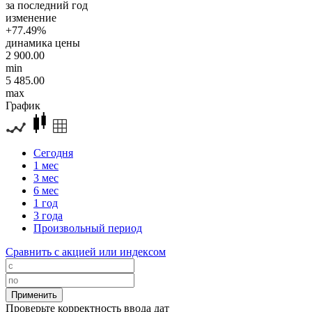
за последний год
изменение
+77.49%
динамика цены
2 900.00
min
5 485.00
max
График
Сегодня
1 мес
3 мес
6 мес
1 год
3 года
Произвольный период
Сравнить с акцией или индексом
Проверьте корректность ввода дат