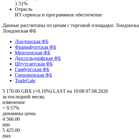
1.51%
Отрасль
ИТ сервисы и программное обеспечение
Данные рассчитаны по ценам с торговой площадки: Лондонск
Лондонская ФБ
Лондонская ФБ
Франкфуртская ФБ
Мюнхенская ФБ
Дюссельдорфская ФБ
Штутгартская ФБ
Гамбургская ФБ
Ганноверская ФБ
TradeGate
5 170.00 GBX (+0.10%)
LAST на 10:08 07.08.2026
за последний месяц
изменение
+ 9.57%
динамика цены
4 566.00
min
5 425.00
max