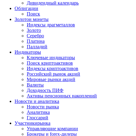
Дивидендный календарь
Облигации
Поиск
Золото
и монеты
Индексы драгметаллов
Золото
Серебро
Платина
Палладий
Индикаторы
Ключевые индикаторы
Поиск криптоактивов
Индексы криптоактивов
Российский рынок акций
Мировые рынки акций
Валюты
Доходность ПИФ
Активы пенсионных накоплений
Новости и аналитика
Новости рынка
Аналитика
Глоссарий
Участники
рынка
Управляющие компании
Брокеры и forex-дилеры