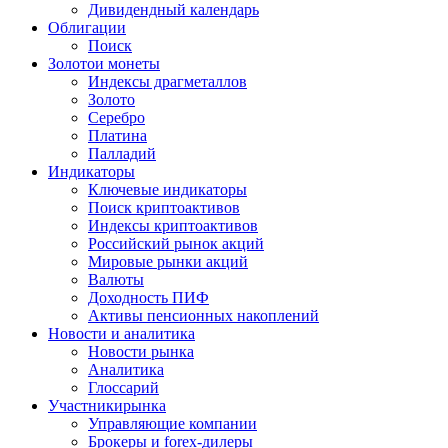
Дивидендный календарь
Облигации
Поиск
Золото
и монеты
Индексы драгметаллов
Золото
Серебро
Платина
Палладий
Индикаторы
Ключевые индикаторы
Поиск криптоактивов
Индексы криптоактивов
Российский рынок акций
Мировые рынки акций
Валюты
Доходность ПИФ
Активы пенсионных накоплений
Новости и аналитика
Новости рынка
Аналитика
Глоссарий
Участники
рынка
Управляющие компании
Брокеры и forex-дилеры