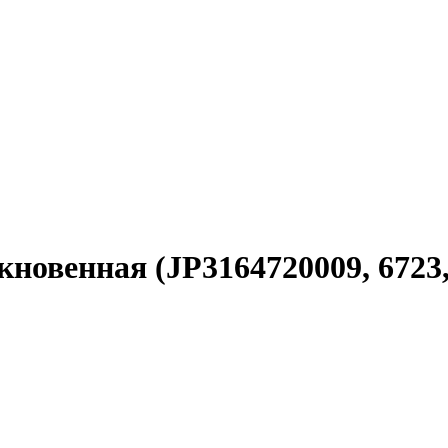
быкновенная (JP3164720009, 672