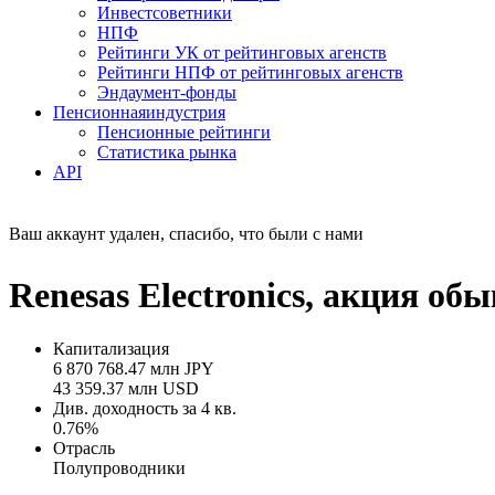
Инвестсоветники
НПФ
Рейтинги УК от рейтинговых агенств
Рейтинги НПФ от рейтинговых агенств
Эндаумент-фонды
Пенсионная
индустрия
Пенсионные рейтинги
Статистика рынка
API
Ваш аккаунт удален, спасибо, что были с нами
Renesas Electronics, акция о
Капитализация
6 870 768.47 млн JPY
43 359.37 млн USD
Див. доходность за 4 кв.
0.76%
Отрасль
Полупроводники