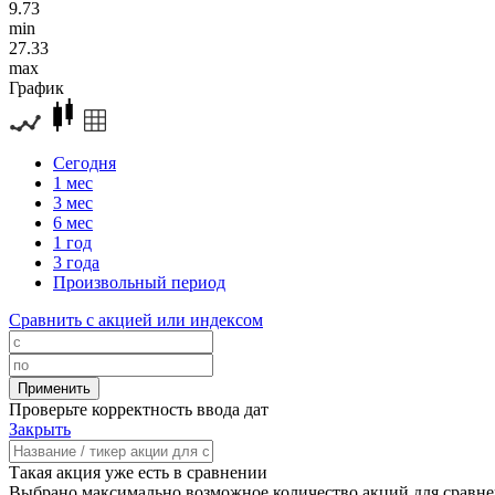
9.73
min
27.33
max
График
Сегодня
1 мес
3 мес
6 мес
1 год
3 года
Произвольный период
Сравнить с акцией или индексом
Проверьте корректность ввода дат
Закрыть
Такая акция уже есть в сравнении
Выбрано максимально возможное количество акций для сравн