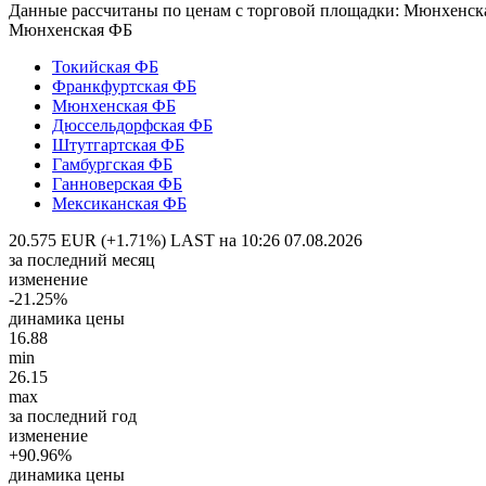
Данные рассчитаны по ценам с торговой площадки: Мюнхенск
Мюнхенская ФБ
Токийская ФБ
Франкфуртская ФБ
Мюнхенская ФБ
Дюссельдорфская ФБ
Штутгартская ФБ
Гамбургская ФБ
Ганноверская ФБ
Мексиканская ФБ
20.575 EUR (+1.71%)
LAST на 10:26 07.08.2026
за последний месяц
изменение
-21.25%
динамика цены
16.88
min
26.15
max
за последний год
изменение
+90.96%
динамика цены