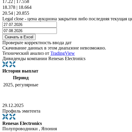
17.22
|
17.558
18.378
|
18.664
20.54
|
20.855
Legal close - цена аукциона закрытия либо последняя текущая ц
Проверьте корректность ввода дат
Скачивание данных в этом диапазоне невозможно.
Технический анализ от
TradingView
Дивиденды компании Renesas Electronics
История выплат
Период
2025, регулярные
29.12.2025
Профиль эмитента
Renesas Electronics
Полупроводники , Япония