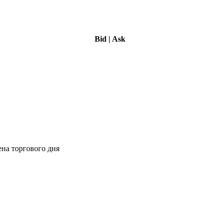
Bid
|
Ask
ена торгового дня