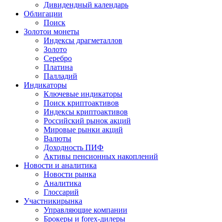
Дивидендный календарь
Облигации
Поиск
Золото
и монеты
Индексы драгметаллов
Золото
Серебро
Платина
Палладий
Индикаторы
Ключевые индикаторы
Поиск криптоактивов
Индексы криптоактивов
Российский рынок акций
Мировые рынки акций
Валюты
Доходность ПИФ
Активы пенсионных накоплений
Новости и аналитика
Новости рынка
Аналитика
Глоссарий
Участники
рынка
Управляющие компании
Брокеры и forex-дилеры