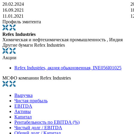
20.02.2024
2
16.09.2021
1
11.01.2021
1
Профиль эмитента
Refex Industries
Химическая и нефтехимическая промышленность , Индия
Другие бумаги Refex Industries
Акции
Refex Industries, акция обыкновенная, INE056I01025
МСФО компании Refex Industries
Выручка
Чистая прибыль
EBITDA
Активы
Капитал
Рентабельность по EBITDA (%)
Чистый долг / EBITDA
Общий долг / Капитал