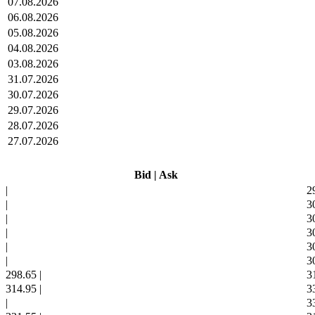
07.08.2026
06.08.2026
05.08.2026
04.08.2026
03.08.2026
31.07.2026
30.07.2026
29.07.2026
28.07.2026
27.07.2026
Bid
|
Ask
|
2
|
3
|
3
|
3
|
3
|
3
298.65
|
3
314.95
|
3
|
3