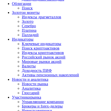
Облигации
Поиск
Золото
и монеты
Индексы драгметаллов
Золото
Серебро
Платина
Палладий
Индикаторы
Ключевые индикаторы
Поиск криптоактивов
Индексы криптоактивов
Российский рынок акций
Мировые рынки акций
Валюты
Доходность ПИФ
Активы пенсионных накоплений
Новости и аналитика
Новости рынка
Аналитика
Глоссарий
Участники
рынка
Управляющие компании
Брокеры и forex-дилеры
Инвестсоветники