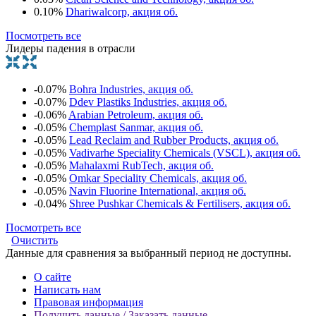
0.10%
Dhariwalcorp, акция об.
Посмотреть все
Лидеры падения в отрасли
-0.07%
Bohra Industries, акция об.
-0.07%
Ddev Plastiks Industries, акция об.
-0.06%
Arabian Petroleum, акция об.
-0.05%
Chemplast Sanmar, акция об.
-0.05%
Lead Reclaim and Rubber Products, акция об.
-0.05%
Vadivarhe Speciality Chemicals (VSCL), акция об.
-0.05%
Mahalaxmi RubTech, акция об.
-0.05%
Omkar Speciality Chemicals, акция об.
-0.05%
Navin Fluorine International, акция об.
-0.04%
Shree Pushkar Chemicals & Fertilisers, акция об.
Посмотреть все
Очистить
Данные для сравнения за выбранный период не доступны.
О сайте
Написать нам
Правовая информация
Получить данные / Заказать данные