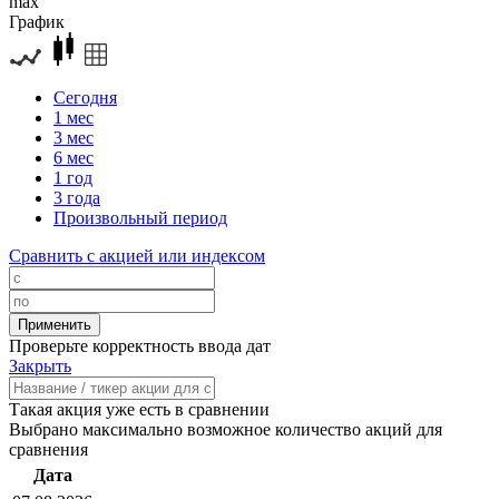
max
График
Сегодня
1 мес
3 мес
6 мес
1 год
3 года
Произвольный период
Сравнить с акцией или индексом
Проверьте корректность ввода дат
Закрыть
Такая акция уже есть в сравнении
Выбрано максимально возможное количество акций для
сравнения
Дата