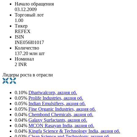
Начало обращения
03.12.2009
Торговый лот
1.00
Тикер
REFEX
ISIN
INE056I01017
Количество
137.20 млн шт
Номинал
2 INR
Лидеры роста в отрасли
0.10%
Dhariwalcorp, акция об.
0.05%
Prolife Industries, акция об.
0.05%
Indian Emulsifiers, акция об.
0.05%
Fine Organic Industries, акция об.
0.04%
Chembond Chemicals, акция об.
0.04%
Galaxy Surfactants, акция об.
0.04%
MCON Rasayan India, акция об.
0.04%
Kingfa Science & Technology India, акция об.
0.03%
Clean Science and Technology, акция об.