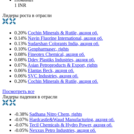
1 INR
Лидеры роста в отрасли
0.20%
Cochin Minerals & Rutile, акция об.
0.14%
Navin Fluorine International, акция об.
0.13%
Sudarshan Colorants India, акция об.
0.10%
Genpharmasec, rights
0.08%
Fineotex Chemical, акция об.
0.08%
Ddev Plastiks Industries, акция об.
0.07%
Asian Petroproducts & Export, rights
0.06%
Elantas Beck, акция об.
0.06%
SVC Industries, акция об.
0.20%
Cochin Minerals & Rutile, акция об.
Посмотреть все
Лидеры падения в отрасли
-0.38%
Sadhana Nitro Chem, rights
-0.07%
Hardcastle&Waud Manufacturing, акция об.
-0.07%
Tecil Chemicals & Hydro Power, акция об.
-0.05%
Nexxus Petro Industries, акция об.