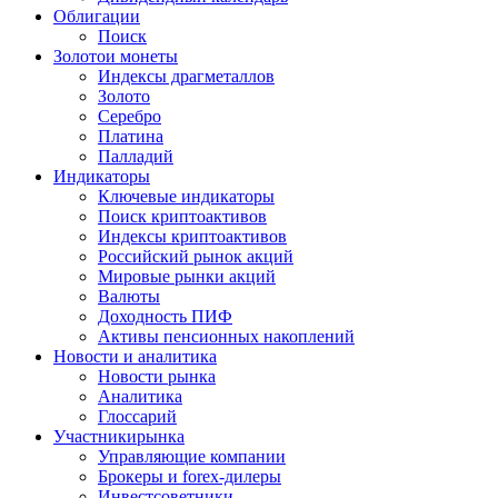
Облигации
Поиск
Золото
и монеты
Индексы драгметаллов
Золото
Серебро
Платина
Палладий
Индикаторы
Ключевые индикаторы
Поиск криптоактивов
Индексы криптоактивов
Российский рынок акций
Мировые рынки акций
Валюты
Доходность ПИФ
Активы пенсионных накоплений
Новости и аналитика
Новости рынка
Аналитика
Глоссарий
Участники
рынка
Управляющие компании
Брокеры и forex-дилеры
Инвестсоветники