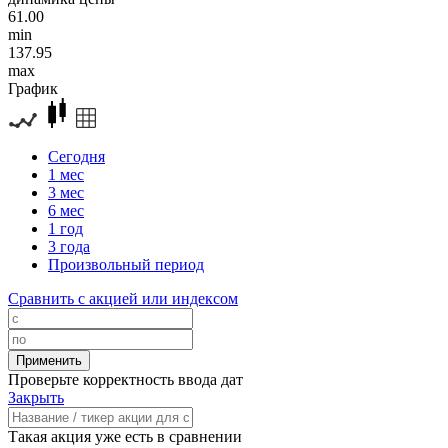
61.00
min
137.95
max
График
Сегодня
1 мес
3 мес
6 мес
1 год
3 года
Произвольный период
Сравнить с акцией или индексом
Проверьте корректность ввода дат
Закрыть
Такая акция уже есть в сравнении