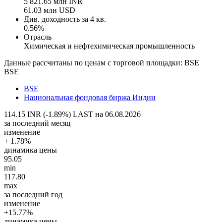
5 821.65 млн INR
61.03 млн USD
Див. доходность за 4 кв.
0.56%
Отрасль
Химическая и нефтехимическая промышленность
Данные рассчитаны по ценам с торговой площадки: BSE
BSE
BSE
Национальная фондовая биржа Индии
114.15 INR (-1.89%)
LAST на 06.08.2026
за последний месяц
изменение
+ 1.78%
динамика цены
95.05
min
117.80
max
за последний год
изменение
+15.77%
динамика цены