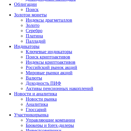
Облигации
Поиск
Золото
и монеты
Индексы драгметаллов
Золото
Серебро
Платина
Палладий
Индикаторы
Ключевые индикаторы
Поиск криптоактивов
Индексы криптоактивов
Российский рынок акций
Мировые рынки акций
Валюты
Доходность ПИФ
Активы пенсионных накоплений
Новости и аналитика
Новости рынка
Аналитика
Глоссарий
Участники
рынка
Управляющие компании
Брокеры и forex-дилеры
Инвестсоветники