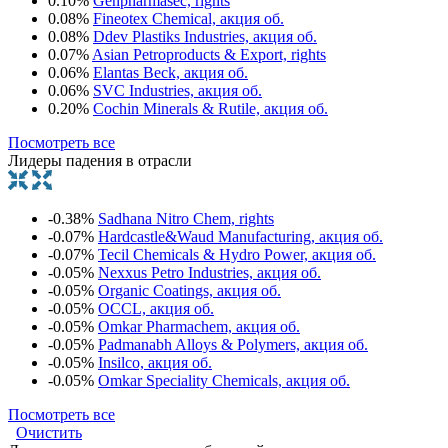
0.10%
Genpharmasec, rights
0.08%
Fineotex Chemical, акция об.
0.08%
Ddev Plastiks Industries, акция об.
0.07%
Asian Petroproducts & Export, rights
0.06%
Elantas Beck, акция об.
0.06%
SVC Industries, акция об.
0.20%
Cochin Minerals & Rutile, акция об.
Посмотреть все
Лидеры падения в отрасли
-0.38%
Sadhana Nitro Chem, rights
-0.07%
Hardcastle&Waud Manufacturing, акция об.
-0.07%
Tecil Chemicals & Hydro Power, акция об.
-0.05%
Nexxus Petro Industries, акция об.
-0.05%
Organic Coatings, акция об.
-0.05%
OCCL, акция об.
-0.05%
Omkar Pharmachem, акция об.
-0.05%
Padmanabh Alloys & Polymers, акция об.
-0.05%
Insilco, акция об.
-0.05%
Omkar Speciality Chemicals, акция об.
Посмотреть все
Очистить