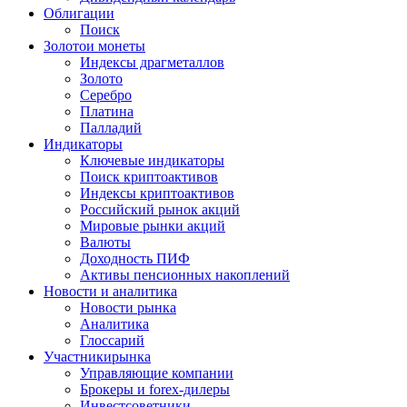
Облигации
Поиск
Золото
и монеты
Индексы драгметаллов
Золото
Серебро
Платина
Палладий
Индикаторы
Ключевые индикаторы
Поиск криптоактивов
Индексы криптоактивов
Российский рынок акций
Мировые рынки акций
Валюты
Доходность ПИФ
Активы пенсионных накоплений
Новости и аналитика
Новости рынка
Аналитика
Глоссарий
Участники
рынка
Управляющие компании
Брокеры и forex-дилеры
Инвестсоветники