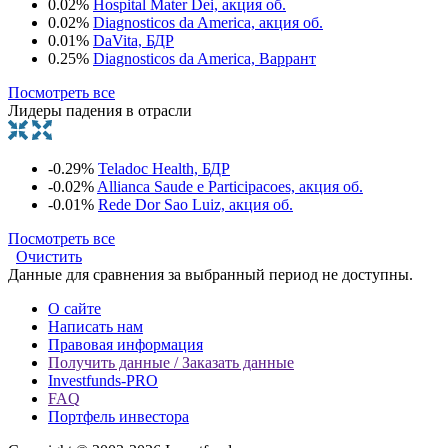
0.02%
Hospital Mater Dei, акция об.
0.02%
Diagnosticos da America, акция об.
0.01%
DaVita, БДР
0.25%
Diagnosticos da America, Варрант
Посмотреть все
Лидеры падения в отрасли
-0.29%
Teladoc Health, БДР
-0.02%
Allianca Saude e Participacoes, акция об.
-0.01%
Rede Dor Sao Luiz, акция об.
Посмотреть все
Очистить
Данные для сравнения за выбранный период не доступны.
О сайте
Написать нам
Правовая информация
Получить данные / Заказать данные
Investfunds-PRO
FAQ
Портфель инвестора