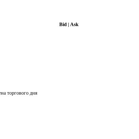
Bid
|
Ask
ена торгового дня