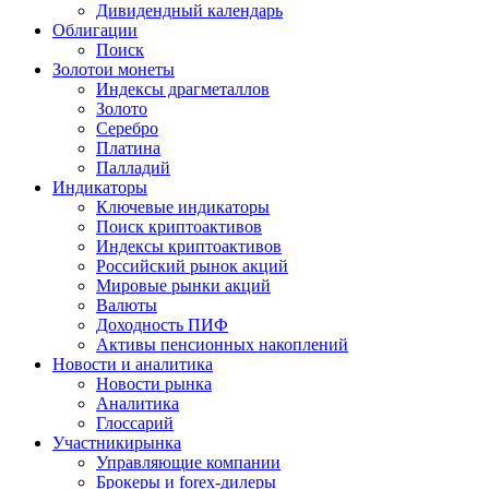
Дивидендный календарь
Облигации
Поиск
Золото
и монеты
Индексы драгметаллов
Золото
Серебро
Платина
Палладий
Индикаторы
Ключевые индикаторы
Поиск криптоактивов
Индексы криптоактивов
Российский рынок акций
Мировые рынки акций
Валюты
Доходность ПИФ
Активы пенсионных накоплений
Новости и аналитика
Новости рынка
Аналитика
Глоссарий
Участники
рынка
Управляющие компании
Брокеры и forex-дилеры