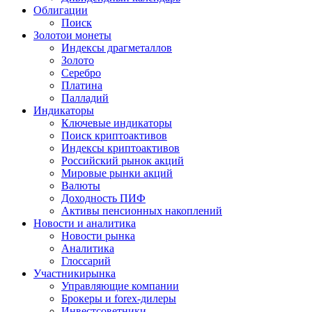
Облигации
Поиск
Золото
и монеты
Индексы драгметаллов
Золото
Серебро
Платина
Палладий
Индикаторы
Ключевые индикаторы
Поиск криптоактивов
Индексы криптоактивов
Российский рынок акций
Мировые рынки акций
Валюты
Доходность ПИФ
Активы пенсионных накоплений
Новости и аналитика
Новости рынка
Аналитика
Глоссарий
Участники
рынка
Управляющие компании
Брокеры и forex-дилеры
Инвестсоветники