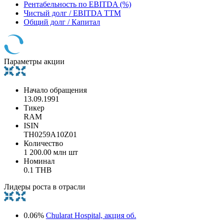
Рентабельность по EBITDA (%)
Чистый долг / EBITDA TTM
Общий долг / Капитал
Параметры акции
Начало обращения
13.09.1991
Тикер
RAM
ISIN
TH0259A10Z01
Количество
1 200.00 млн шт
Номинал
0.1 THB
Лидеры роста в отрасли
0.06%
Chularat Hospital, акция об.