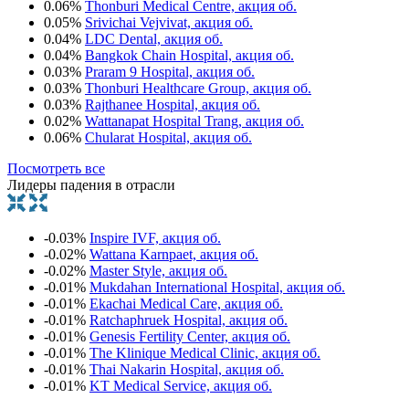
0.06%
Thonburi Medical Centre, акция об.
0.05%
Srivichai Vejvivat, акция об.
0.04%
LDC Dental, акция об.
0.04%
Bangkok Chain Hospital, акция об.
0.03%
Praram 9 Hospital, акция об.
0.03%
Thonburi Healthcare Group, акция об.
0.03%
Rajthanee Hospital, акция об.
0.02%
Wattanapat Hospital Trang, акция об.
0.06%
Chularat Hospital, акция об.
Посмотреть все
Лидеры падения в отрасли
-0.03%
Inspire IVF, акция об.
-0.02%
Wattana Karnpaet, акция об.
-0.02%
Master Style, акция об.
-0.01%
Mukdahan International Hospital, акция об.
-0.01%
Ekachai Medical Care, акция об.
-0.01%
Ratchaphruek Hospital, акция об.
-0.01%
Genesis Fertility Center, акция об.
-0.01%
The Klinique Medical Clinic, акция об.
-0.01%
Thai Nakarin Hospital, акция об.
-0.01%
KT Medical Service, акция об.