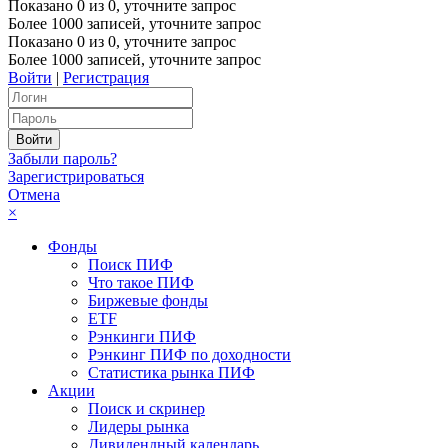
Показано
0
из
0
, уточните запрос
Более 1000 записей, уточните запрос
Показано
0
из
0
, уточните запрос
Более 1000 записей, уточните запрос
Войти
|
Регистрация
Забыли пароль?
Зарегистрироваться
Отмена
×
Фонды
Поиск ПИФ
Что такое ПИФ
Биржевые фонды
ETF
Рэнкинги ПИФ
Рэнкинг ПИФ по доходности
Статистика рынка ПИФ
Акции
Поиск и скринер
Лидеры рынка
Дивидендный календарь