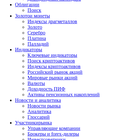
Облигации
Поиск
Золото
и монеты
Индексы драгметаллов
Золото
Серебро
Платина
Палладий
Индикаторы
Ключевые индикаторы
Поиск криптоактивов
Индексы криптоактивов
Российский рынок акций
Мировые рынки акций
Валюты
Доходность ПИФ
Активы пенсионных накоплений
Новости и аналитика
Новости рынка
Аналитика
Глоссарий
Участники
рынка
Управляющие компании
Брокеры и forex-дилеры
Инвестсоветники