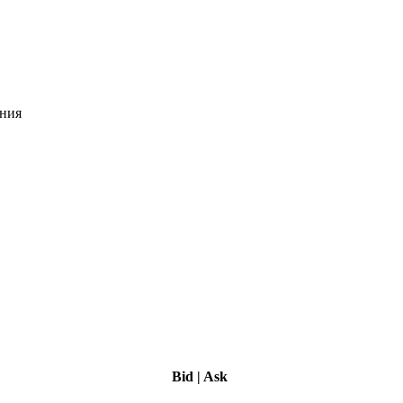
ения
Bid
|
Ask