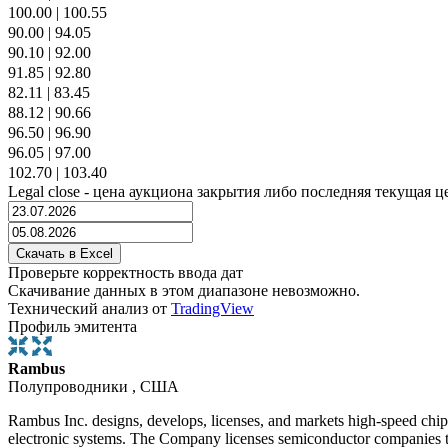
100.00
|
100.55
90.00
|
94.05
90.10
|
92.00
91.85
|
92.80
82.11
|
83.45
88.12
|
90.66
96.50
|
96.90
96.05
|
97.00
102.70
|
103.40
Legal close - цена аукциона закрытия либо последняя текущая ц
Проверьте корректность ввода дат
Скачивание данных в этом диапазоне невозможно.
Технический анализ от
TradingView
Профиль эмитента
Rambus
Полупроводники , США
Rambus Inc. designs, develops, licenses, and markets high-speed chip
electronic systems. The Company licenses semiconductor companies t