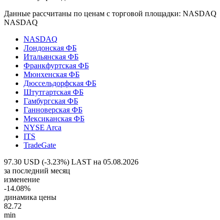
Данные рассчитаны по ценам с торговой площадки: NASDAQ
NASDAQ
NASDAQ
Лондонская ФБ
Итальянская ФБ
Франкфуртская ФБ
Мюнхенская ФБ
Дюссельдорфская ФБ
Штутгартская ФБ
Гамбургская ФБ
Ганноверская ФБ
Мексиканская ФБ
NYSE Arca
ITS
TradeGate
97.30 USD (-3.23%)
LAST на 05.08.2026
за последний месяц
изменение
-14.08%
динамика цены
82.72
min