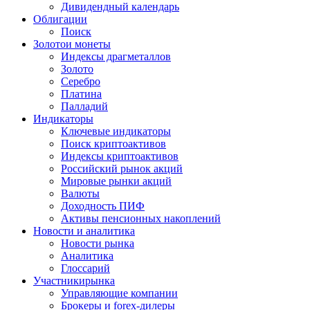
Дивидендный календарь
Облигации
Поиск
Золото
и монеты
Индексы драгметаллов
Золото
Серебро
Платина
Палладий
Индикаторы
Ключевые индикаторы
Поиск криптоактивов
Индексы криптоактивов
Российский рынок акций
Мировые рынки акций
Валюты
Доходность ПИФ
Активы пенсионных накоплений
Новости и аналитика
Новости рынка
Аналитика
Глоссарий
Участники
рынка
Управляющие компании
Брокеры и forex-дилеры