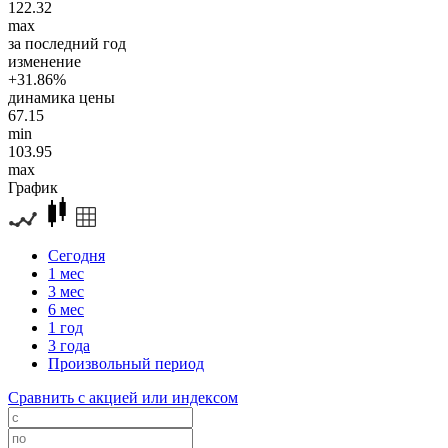
122.32
max
за последний год
изменение
+31.86%
динамика цены
67.15
min
103.95
max
График
Сегодня
1 мес
3 мес
6 мес
1 год
3 года
Произвольный период
Сравнить с акцией или индексом