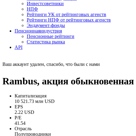
Инвестсоветники
НПФ
Рейтинги УК от рейтинговых агенств
Рейтинги НПФ от рейтинговых агенств
Эндаумент-фонды
Пенсионная
индустрия
Пенсионные рейтинги
Статистика рынка
API
Ваш аккаунт удален, спасибо, что были с нами
Rambus, акция обыкновенная
Капитализация
10 521.73 млн USD
EPS
2.22 USD
P/E
41.54
Отрасль
Полупроводники