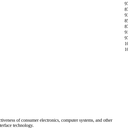
9
8
9
8
8
9
9
1
1
ctiveness of consumer electronics, computer systems, and other
erface technology.