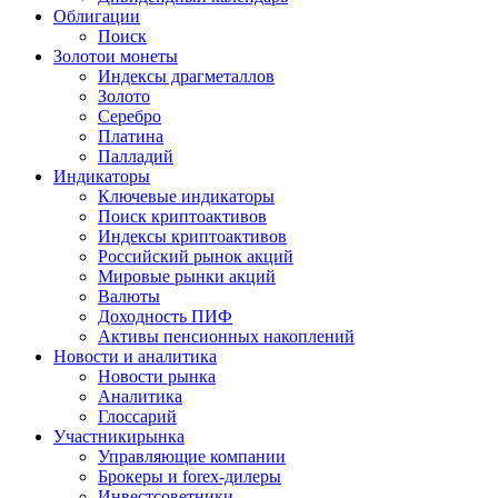
Облигации
Поиск
Золото
и монеты
Индексы драгметаллов
Золото
Серебро
Платина
Палладий
Индикаторы
Ключевые индикаторы
Поиск криптоактивов
Индексы криптоактивов
Российский рынок акций
Мировые рынки акций
Валюты
Доходность ПИФ
Активы пенсионных накоплений
Новости и аналитика
Новости рынка
Аналитика
Глоссарий
Участники
рынка
Управляющие компании
Брокеры и forex-дилеры
Инвестсоветники