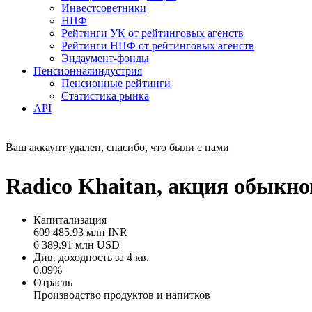
Инвестсоветники
НПФ
Рейтинги УК от рейтинговых агенств
Рейтинги НПФ от рейтинговых агенств
Эндаумент-фонды
Пенсионная
индустрия
Пенсионные рейтинги
Статистика рынка
API
Ваш аккаунт удален, спасибо, что были с нами
Radico Khaitan, акция обыкн
Капитализация
609 485.93 млн INR
6 389.91 млн USD
Див. доходность за 4 кв.
0.09%
Отрасль
Производство продуктов и напитков