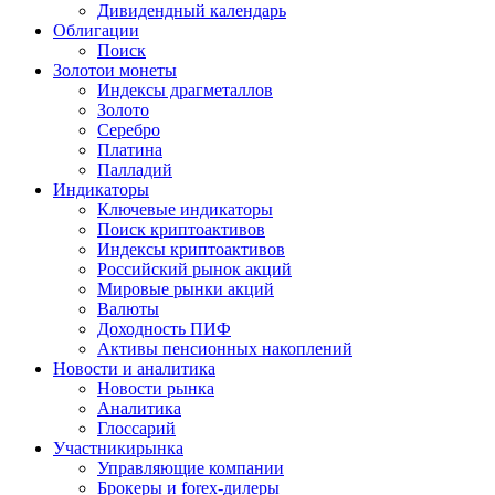
Дивидендный календарь
Облигации
Поиск
Золото
и монеты
Индексы драгметаллов
Золото
Серебро
Платина
Палладий
Индикаторы
Ключевые индикаторы
Поиск криптоактивов
Индексы криптоактивов
Российский рынок акций
Мировые рынки акций
Валюты
Доходность ПИФ
Активы пенсионных накоплений
Новости и аналитика
Новости рынка
Аналитика
Глоссарий
Участники
рынка
Управляющие компании
Брокеры и forex-дилеры