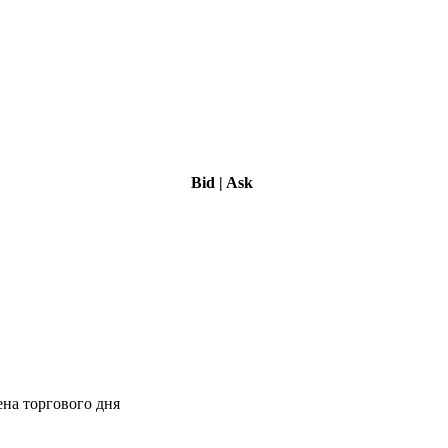
Bid
|
Ask
ена торгового дня