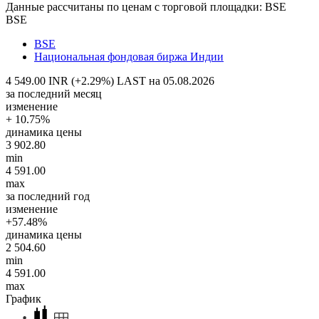
Данные рассчитаны по ценам с торговой площадки: BSE
BSE
BSE
Национальная фондовая биржа Индии
4 549.00 INR (+2.29%)
LAST на 05.08.2026
за последний месяц
изменение
+ 10.75%
динамика цены
3 902.80
min
4 591.00
max
за последний год
изменение
+57.48%
динамика цены
2 504.60
min
4 591.00
max
График