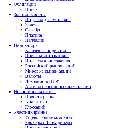
Облигации
Поиск
Золото
и монеты
Индексы драгметаллов
Золото
Серебро
Платина
Палладий
Индикаторы
Ключевые индикаторы
Поиск криптоактивов
Индексы криптоактивов
Российский рынок акций
Мировые рынки акций
Валюты
Доходность ПИФ
Активы пенсионных накоплений
Новости и аналитика
Новости рынка
Аналитика
Глоссарий
Участники
рынка
Управляющие компании
Брокеры и forex-дилеры
Инвестсоветники