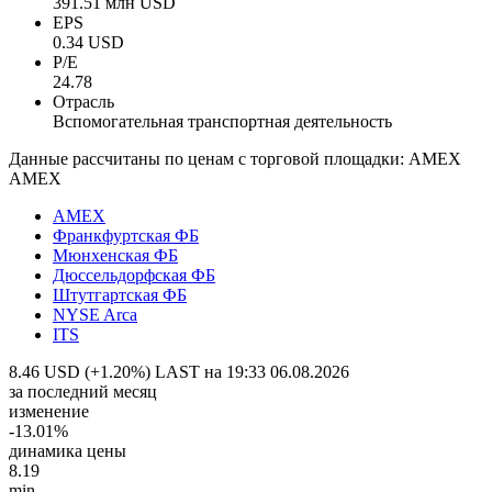
391.51 млн USD
EPS
0.34 USD
P/E
24.78
Отрасль
Вспомогательная транспортная деятельность
Данные рассчитаны по ценам с торговой площадки: AMEX
AMEX
AMEX
Франкфуртская ФБ
Мюнхенская ФБ
Дюссельдорфская ФБ
Штутгартская ФБ
NYSE Arca
ITS
8.46 USD (+1.20%)
LAST на 19:33 06.08.2026
за последний месяц
изменение
-13.01%
динамика цены
8.19
min