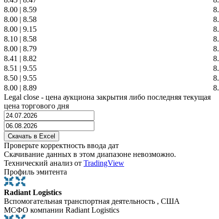
8.00
|
8.59
8
8.00
|
8.58
8
8.00
|
9.15
8
8.10
|
8.58
8
8.00
|
8.79
8
8.41
|
8.82
8
8.51
|
9.55
8
8.50
|
9.55
8
8.00
|
8.89
8
Legal close - цена аукциона закрытия либо последняя текущая
цена торгового дня
Проверьте корректность ввода дат
Скачивание данных в этом диапазоне невозможно.
Технический анализ от
TradingView
Профиль эмитента
Radiant Logistics
Вспомогательная транспортная деятельность , США
МСФО компании Radiant Logistics