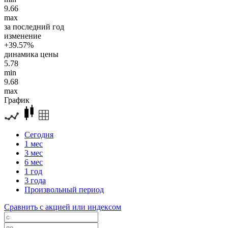
9.66
max
за последний год
изменение
+39.57%
динамика цены
5.78
min
9.68
max
График
Сегодня
1 мес
3 мес
6 мес
1 год
3 года
Произвольный период
Сравнить с акцией или индексом