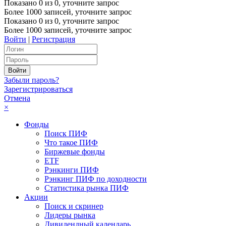
Показано
0
из
0
, уточните запрос
Более 1000 записей, уточните запрос
Показано
0
из
0
, уточните запрос
Более 1000 записей, уточните запрос
Войти
|
Регистрация
Забыли пароль?
Зарегистрироваться
Отмена
×
Фонды
Поиск ПИФ
Что такое ПИФ
Биржевые фонды
ETF
Рэнкинги ПИФ
Рэнкинг ПИФ по доходности
Статистика рынка ПИФ
Акции
Поиск и скринер
Лидеры рынка
Дивидендный календарь