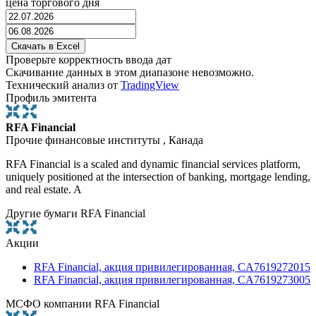
цена торгового дня
Проверьте корректность ввода дат
Скачивание данных в этом диапазоне невозможно.
Технический анализ от
TradingView
Профиль эмитента
RFA Financial
Прочие финансовые институты , Канада
RFA Financial is a scaled and dynamic financial services platform,
uniquely positioned at the intersection of banking, mortgage lending,
and real estate. A
Другие бумаги RFA Financial
Акции
RFA Financial, акция привилегированная, CA7619272015
RFA Financial, акция привилегированная, CA7619273005
МСФО компании RFA Financial