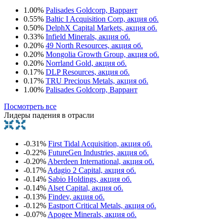
1.00%
Palisades Goldcorp, Варрант
0.55%
Baltic I Acquisition Corp, акция об.
0.50%
DelphX Capital Markets, акция об.
0.33%
Infield Minerals, акция об.
0.20%
49 North Resources, акция об.
0.20%
Mongolia Growth Group, акция об.
0.20%
Norrland Gold, акция об.
0.17%
DLP Resources, акция об.
0.17%
TRU Precious Metals, акция об.
1.00%
Palisades Goldcorp, Варрант
Посмотреть все
Лидеры падения в отрасли
-0.31%
First Tidal Acquisition, акция об.
-0.22%
FutureGen Industries, акция об.
-0.20%
Aberdeen International, акция об.
-0.17%
Adagio 2 Capital, акция об.
-0.14%
Sabio Holdings, акция об.
-0.14%
Alset Capital, акция об.
-0.13%
Findev, акция об.
-0.12%
Eastport Critical Metals, акция об.
-0.07%
Apogee Minerals, акция об.