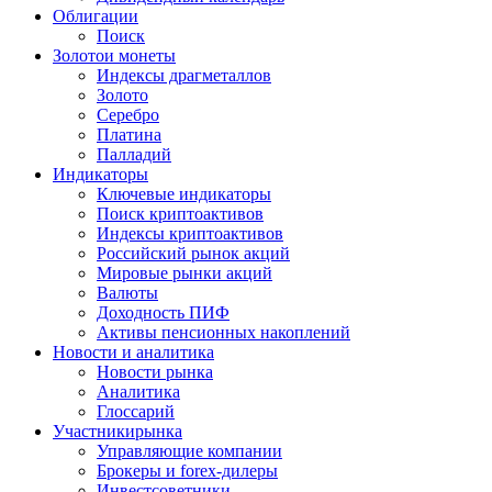
Облигации
Поиск
Золото
и монеты
Индексы драгметаллов
Золото
Серебро
Платина
Палладий
Индикаторы
Ключевые индикаторы
Поиск криптоактивов
Индексы криптоактивов
Российский рынок акций
Мировые рынки акций
Валюты
Доходность ПИФ
Активы пенсионных накоплений
Новости и аналитика
Новости рынка
Аналитика
Глоссарий
Участники
рынка
Управляющие компании
Брокеры и forex-дилеры
Инвестсоветники