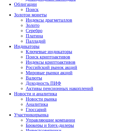
Облигации
Поиск
Золото
и монеты
Индексы драгметаллов
Золото
Серебро
Платина
Палладий
Индикаторы
Ключевые индикаторы
Поиск криптоактивов
Индексы криптоактивов
Российский рынок акций
Мировые рынки акций
Валюты
Доходность ПИФ
Активы пенсионных накоплений
Новости и аналитика
Новости рынка
Аналитика
Глоссарий
Участники
рынка
Управляющие компании
Брокеры и forex-дилеры
Инвестсоветники