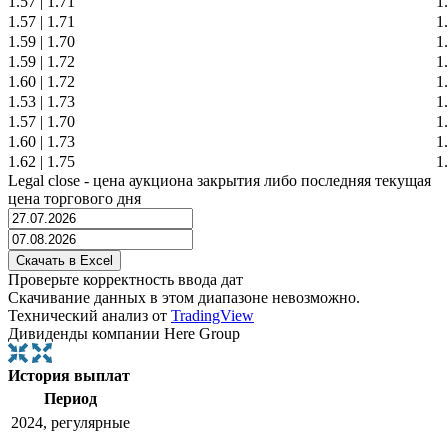
1.57
|
1.71
1
1.57
|
1.71
1
1.59
|
1.70
1
1.59
|
1.72
1
1.60
|
1.72
1
1.53
|
1.73
1
1.57
|
1.70
1
1.60
|
1.73
1
1.62
|
1.75
1
Legal close - цена аукциона закрытия либо последняя текущая
цена торгового дня
Проверьте корректность ввода дат
Скачивание данных в этом диапазоне невозможно.
Технический анализ от
TradingView
Дивиденды компании Here Group
История выплат
Период
2024, регулярные