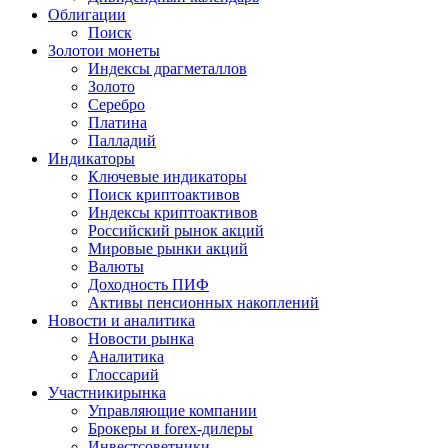
Облигации
Поиск
Золото
и монеты
Индексы драгметаллов
Золото
Серебро
Платина
Палладий
Индикаторы
Ключевые индикаторы
Поиск криптоактивов
Индексы криптоактивов
Российский рынок акций
Мировые рынки акций
Валюты
Доходность ПИФ
Активы пенсионных накоплений
Новости и аналитика
Новости рынка
Аналитика
Глоссарий
Участники
рынка
Управляющие компании
Брокеры и forex-дилеры
Инвестсоветники