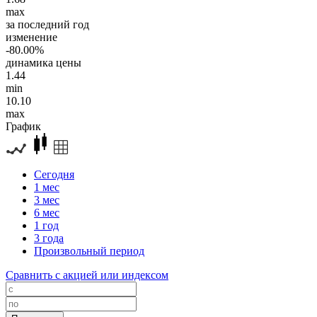
max
за последний год
изменение
-80.00%
динамика цены
1.44
min
10.10
max
График
Сегодня
1 мес
3 мес
6 мес
1 год
3 года
Произвольный период
Сравнить с акцией или индексом