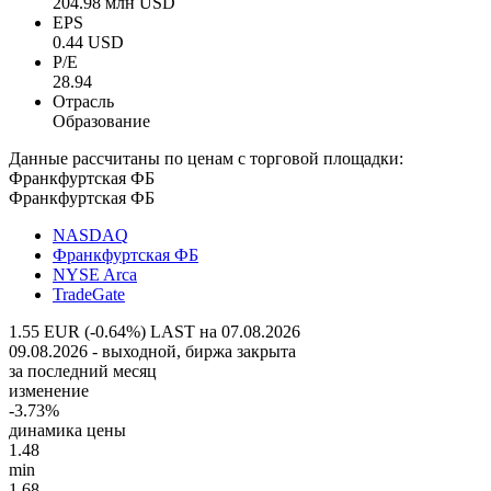
204.98 млн USD
EPS
0.44 USD
P/E
28.94
Отрасль
Образование
Данные рассчитаны по ценам с торговой площадки:
Франкфуртская ФБ
Франкфуртская ФБ
NASDAQ
Франкфуртская ФБ
NYSE Arca
TradeGate
1.55 EUR (-0.64%)
LAST на 07.08.2026
09.08.2026 - выходной, биржа закрыта
за последний месяц
изменение
-3.73%
динамика цены
1.48
min
1.68