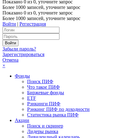
Показано
0
из
0
, уточните запрос
Более 1000 записей, уточните запрос
Показано
0
из
0
, уточните запрос
Более 1000 записей, уточните запрос
Войти
|
Регистрация
Забыли пароль?
Зарегистрироваться
Отмена
×
Фонды
Поиск ПИФ
Что такое ПИФ
Биржевые фонды
ETF
Рэнкинги ПИФ
Рэнкинг ПИФ по доходности
Статистика рынка ПИФ
Акции
Поиск и скринер
Лидеры рынка
Дивидендный календарь