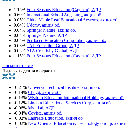
1.15%
Four Seasons Education (Cayman), АДР
0.60%
International School Augsburg, акция об.
0.05%
China Maple Leaf Educational Systems, акция об.
0.04%
Udemy, акция об.
0.04%
Springer Nature, акция об.
0.04%
Springer Nature, АДР
0.04%
Perdoceo Education Corporation, акция об.
0.03%
TAL Education Group, АДР
0.03%
ATA Creativity Global, АДР
1.15%
Four Seasons Education (Cayman), АДР
Посмотреть все
Лидеры падения в отрасли
-0.21%
Universal Technical Institute, акция об.
-0.14%
Chegg, акция об.
-0.13%
Wisdom Education International Holdings, акция об.
-0.12%
Lincoln Educational Services Corp, акция об.
-0.06%
Mynd.ai, АДР
-0.04%
Covista, акция об.
-0.02%
Laureate Education, акция об.
-0.02%
New Oriental Education & Technology Group, акция