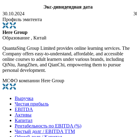
Экс-дивидендная дата
30.10.2024
3
Профиль эмитента
Here Group
Образование , Китай
QuantaSing Group Limited provides online learning services. The
Company offers easy-to-understand, affordable, and accessible
online courses to adult learners under various brands, including
QiNiu, JiangZhen, and QianChi, empowering them to pursue
personal development.
МСФО компании Here Group
Выручка
Чистая прибыль
EBITDA
Активы
Капитал
Рентабельность по EBITDA (%)
Чистый долг / EBITDA TTM
Общий долг / Капитал