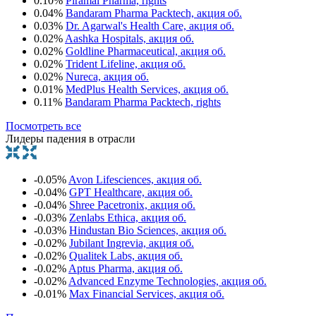
0.10%
Piramal Pharma, rights
0.04%
Bandaram Pharma Packtech, акция об.
0.03%
Dr. Agarwal's Health Care, акция об.
0.02%
Aashka Hospitals, акция об.
0.02%
Goldline Pharmaceutical, акция об.
0.02%
Trident Lifeline, акция об.
0.02%
Nureca, акция об.
0.01%
MedPlus Health Services, акция об.
0.11%
Bandaram Pharma Packtech, rights
Посмотреть все
Лидеры падения в отрасли
-0.05%
Avon Lifesciences, акция об.
-0.04%
GPT Healthcare, акция об.
-0.04%
Shree Pacetronix, акция об.
-0.03%
Zenlabs Ethica, акция об.
-0.03%
Hindustan Bio Sciences, акция об.
-0.02%
Jubilant Ingrevia, акция об.
-0.02%
Qualitek Labs, акция об.
-0.02%
Aptus Pharma, акция об.
-0.02%
Advanced Enzyme Technologies, акция об.
-0.01%
Max Financial Services, акция об.