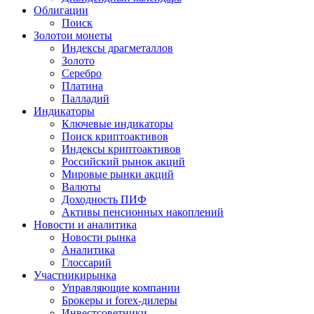
Облигации
Поиск
Золото
и монеты
Индексы драгметаллов
Золото
Серебро
Платина
Палладий
Индикаторы
Ключевые индикаторы
Поиск криптоактивов
Индексы криптоактивов
Российский рынок акций
Мировые рынки акций
Валюты
Доходность ПИФ
Активы пенсионных накоплений
Новости и аналитика
Новости рынка
Аналитика
Глоссарий
Участники
рынка
Управляющие компании
Брокеры и forex-дилеры
Инвестсоветники