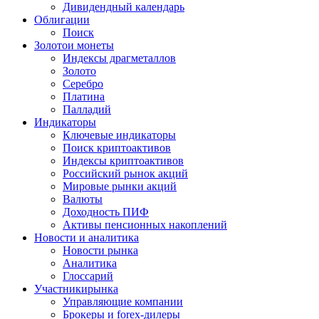
Дивидендный календарь
Облигации
Поиск
Золото
и монеты
Индексы драгметаллов
Золото
Серебро
Платина
Палладий
Индикаторы
Ключевые индикаторы
Поиск криптоактивов
Индексы криптоактивов
Российский рынок акций
Мировые рынки акций
Валюты
Доходность ПИФ
Активы пенсионных накоплений
Новости и аналитика
Новости рынка
Аналитика
Глоссарий
Участники
рынка
Управляющие компании
Брокеры и forex-дилеры