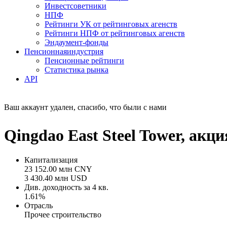
Инвестсоветники
НПФ
Рейтинги УК от рейтинговых агенств
Рейтинги НПФ от рейтинговых агенств
Эндаумент-фонды
Пенсионная
индустрия
Пенсионные рейтинги
Статистика рынка
API
Ваш аккаунт удален, спасибо, что были с нами
Qingdao East Steel Tower, ак
Капитализация
23 152.00 млн CNY
3 430.40 млн USD
Див. доходность за 4 кв.
1.61%
Отрасль
Прочее строительство