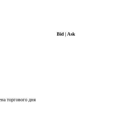
Bid
|
Ask
ена торгового дня