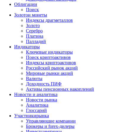
Облигации
Поиск
Золото
и монеты
Индексы драгметаллов
Золото
Серебро
Платина
Палладий
Индикаторы
Ключевые индикаторы
Поиск криптоактивов
Индексы криптоактивов
Российский рынок акций
Мировые рынки акций
Валюты
Доходность ПИФ
Активы пенсионных накоплений
Новости и аналитика
Новости рынка
Аналитика
Глоссарий
Участники
рынка
Управляющие компании
Брокеры и forex-дилеры
Инвестсоветники