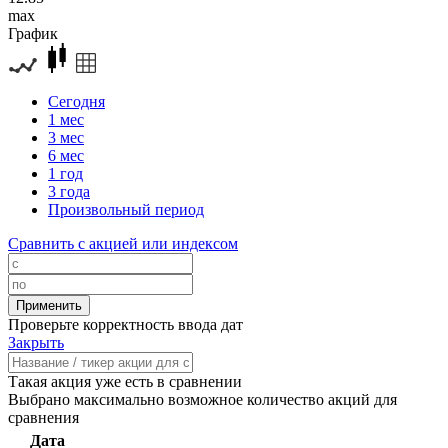
max
График
Сегодня
1 мес
3 мес
6 мес
1 год
3 года
Произвольный период
Сравнить с акцией или индексом
Проверьте корректность ввода дат
Закрыть
Такая акция уже есть в сравнении
Выбрано максимально возможное количество акций для
сравнения
Дата