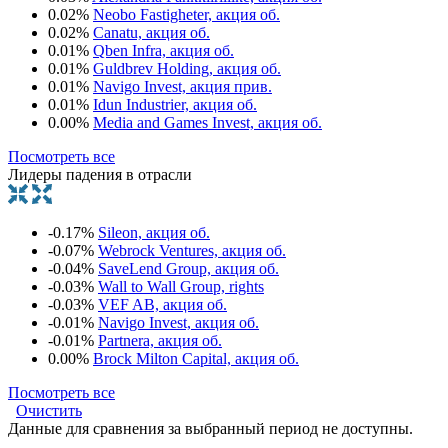
0.02%
Neobo Fastigheter, акция об.
0.02%
Canatu, акция об.
0.01%
Qben Infra, акция об.
0.01%
Guldbrev Holding, акция об.
0.01%
Navigo Invest, акция прив.
0.01%
Idun Industrier, акция об.
0.00%
Media and Games Invest, акция об.
Посмотреть все
Лидеры падения в отрасли
-0.17%
Sileon, акция об.
-0.07%
Webrock Ventures, акция об.
-0.04%
SaveLend Group, акция об.
-0.03%
Wall to Wall Group, rights
-0.03%
VEF AB, акция об.
-0.01%
Navigo Invest, акция об.
-0.01%
Partnera, акция об.
0.00%
Brock Milton Capital, акция об.
Посмотреть все
Очистить
Данные для сравнения за выбранный период не доступны.