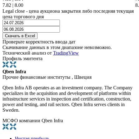
7.82
|
8.00
8
Legal close - цена аукциона закрытия либо последняя текущая
цена торгового дня
Проверьте корректность ввода дат
Скачивание данных в этом диапазоне невозможно.
Технический анализ от
TradingView
Профиль эмитента
Qben Infra
Прочие финансовые институты , Швеция
Qben Infra AB operates as an investment company. The Company
specializes in the acquisition and development of platforms within
infrastructure services in inspection and certification, construction,
power and testing, and rail sectors. Qben Infra serves clients in
Sweden.
МСФО компании Qben Infra
Чистая прибыль