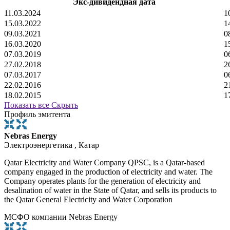
Экс-дивидендная дата
11.03.2024
1
15.03.2022
1
09.03.2021
0
16.03.2020
1
07.03.2019
0
27.02.2018
2
07.03.2017
0
22.02.2016
2
18.02.2015
1
Показать все
Скрыть
Профиль эмитента
Nebras Energy
Электроэнергетика , Катар
Qatar Electricity and Water Company QPSC, is a Qatar-based
company engaged in the production of electricity and water. The
Company operates plants for the generation of electricity and
desalination of water in the State of Qatar, and sells its products to
the Qatar General Electricity and Water Corporation
МСФО компании Nebras Energy