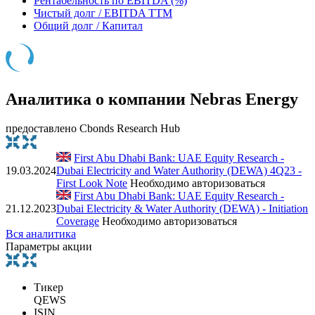
Рентабельность по EBITDA (%)
Чистый долг / EBITDA TTM
Общий долг / Капитал
Аналитика о компании Nebras Energy
предоставлено Cbonds Research Hub
First Abu Dhabi Bank: UAE Equity Research -
19.03.2024
Dubai Electricity and Water Authority (DEWA) 4Q23 -
First Look Note
Необходимо авторизоваться
First Abu Dhabi Bank: UAE Equity Research -
21.12.2023
Dubai Electricity & Water Authority (DEWA) - Initiation
Coverage
Необходимо авторизоваться
Вся аналитика
Параметры акции
Тикер
QEWS
ISIN