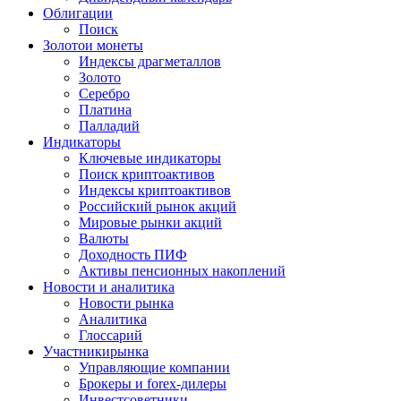
Облигации
Поиск
Золото
и монеты
Индексы драгметаллов
Золото
Серебро
Платина
Палладий
Индикаторы
Ключевые индикаторы
Поиск криптоактивов
Индексы криптоактивов
Российский рынок акций
Мировые рынки акций
Валюты
Доходность ПИФ
Активы пенсионных накоплений
Новости и аналитика
Новости рынка
Аналитика
Глоссарий
Участники
рынка
Управляющие компании
Брокеры и forex-дилеры
Инвестсоветники