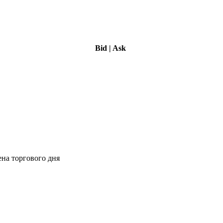
Bid
|
Ask
ена торгового дня