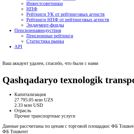
Инвестсоветники
НПФ
Рейтинги УК от рейтинговых агенств
Рейтинги НПФ от рейтинговых агенств
Эндаумент-фонды
Пенсионная
индустрия
Пенсионные рейтинги
Статистика рынка
API
Ваш аккаунт удален, спасибо, что были с нами
Qashqadaryo texnologik trans
Капитализация
27 795.05 млн UZS
2.33 млн USD
Отрасль
Прочие транспортные услуги
Данные рассчитаны по ценам с торговой площадки: ФБ Тошке
ФБ Тошкент