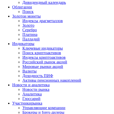
Дивидендный календарь
Облигации
Поиск
Золото
и монеты
Индексы драгметаллов
Золото
Серебро
Платина
Палладий
Индикаторы
Ключевые индикаторы
Поиск криптоактивов
Индексы криптоактивов
Российский рынок акций
Мировые рынки акций
Валюты
Доходность ПИФ
Активы пенсионных накоплений
Новости и аналитика
Новости рынка
Аналитика
Глоссарий
Участники
рынка
Управляющие компании
Брокеры и forex-дилеры