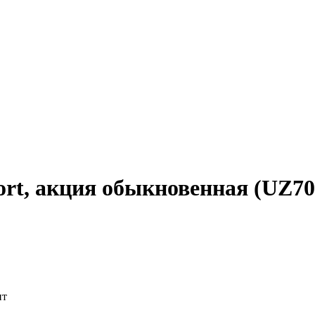
port, акция обыкновенная (UZ7
нт