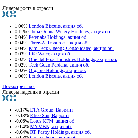
Лидеры роста в отрасли
1.00%
London Biscuits, акция об.
0.11%
China Ouhua Winery Holdings, акция об.
0.04%
Peterlabs Holdings, акция об.
0.04%
Three-A Resources, акция об.
0.04%
Kim Teck Cheong Consolidated, акция об.
0.03%
Life Water, акция об.
0.02%
Oriental Food Industries Holdings, акция об.
0.02%
Teck Guan Perdana, акция об.
0.02%
Orgabio Holdings, акция об.
1.00%
London Biscuits, акция об.
Посмотреть все
Лидеры падения в отрасли
-0.17%
ETA Group, Варрант
-0.13%
Khee San, Варрант
-0.06%
Lotus KFM, акция об.
-0.04%
MYMBN, акция об.
-0.04%
RT Pastry Holdings, акция об.
-0.03%
Guan Chong, акция об.