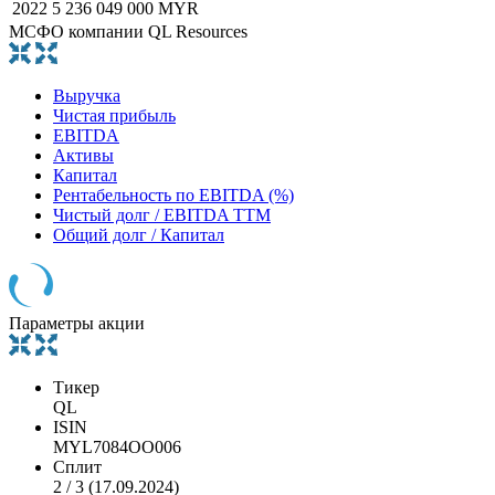
2022
5 236 049 000 MYR
МСФО компании QL Resources
Выручка
Чистая прибыль
EBITDA
Активы
Капитал
Рентабельность по EBITDA (%)
Чистый долг / EBITDA TTM
Общий долг / Капитал
Параметры акции
Тикер
QL
ISIN
MYL7084OO006
Сплит
2 / 3 (17.09.2024)