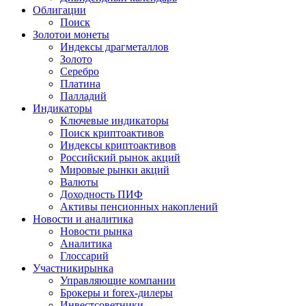
Облигации
Поиск
Золото
и монеты
Индексы драгметаллов
Золото
Серебро
Платина
Палладий
Индикаторы
Ключевые индикаторы
Поиск криптоактивов
Индексы криптоактивов
Российский рынок акций
Мировые рынки акций
Валюты
Доходность ПИФ
Активы пенсионных накоплений
Новости и аналитика
Новости рынка
Аналитика
Глоссарий
Участники
рынка
Управляющие компании
Брокеры и forex-дилеры
Инвестсоветники