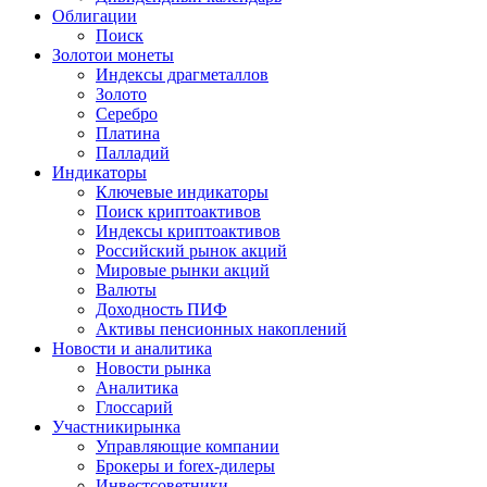
Облигации
Поиск
Золото
и монеты
Индексы драгметаллов
Золото
Серебро
Платина
Палладий
Индикаторы
Ключевые индикаторы
Поиск криптоактивов
Индексы криптоактивов
Российский рынок акций
Мировые рынки акций
Валюты
Доходность ПИФ
Активы пенсионных накоплений
Новости и аналитика
Новости рынка
Аналитика
Глоссарий
Участники
рынка
Управляющие компании
Брокеры и forex-дилеры
Инвестсоветники