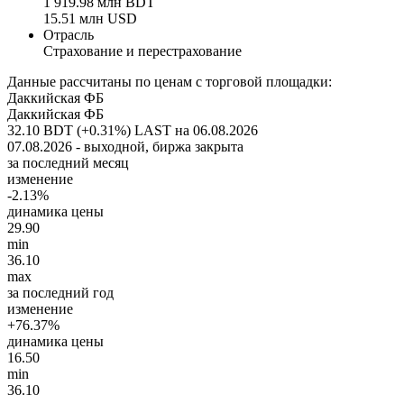
1 919.98 млн BDT
15.51 млн USD
Отрасль
Страхование и перестрахование
Данные рассчитаны по ценам с торговой площадки:
Даккийская ФБ
Даккийская ФБ
32.10 BDT (+0.31%)
LAST на 06.08.2026
07.08.2026 - выходной, биржа закрыта
за последний месяц
изменение
-2.13%
динамика цены
29.90
min
36.10
max
за последний год
изменение
+76.37%
динамика цены
16.50
min
36.10