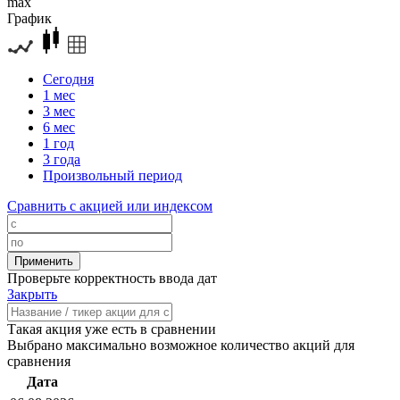
max
График
Сегодня
1 мес
3 мес
6 мес
1 год
3 года
Произвольный период
Сравнить с акцией или индексом
Проверьте корректность ввода дат
Закрыть
Такая акция уже есть в сравнении
Выбрано максимально возможное количество акций для
сравнения
Дата