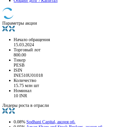
Общий долг / Капитал
Параметры акции
Начало обращения
15.03.2024
Торговый лот
800.00
Тикер
PESB
ISIN
INE510U01018
Количество
15.75 млн шт
Номинал
10 INR
Лидеры роста в отрасли
0.08%
Sodhani Capital, акция об.
0.05%
Aryan Share and Stock Brokers, акция об.