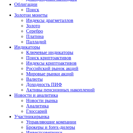
Облигации
Поиск
Золото
и монеты
Индексы драгметаллов
Золото
Серебро
Платина
Палладий
Индикаторы
Ключевые индикаторы
Поиск криптоактивов
Индексы криптоактивов
Российский рынок акций
Мировые рынки акций
Валюты
Доходность ПИФ
Активы пенсионных накоплений
Новости и аналитика
Новости рынка
Аналитика
Глоссарий
Участники
рынка
Управляющие компании
Брокеры и forex-дилеры
Инвестсоветники