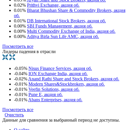
0.02%
Prithvi Exchange, акция об.
0.01%
Bharat Bhushan Share & Commodity Brokers, акция
об.
0.01%
DB International Stock Brokers, акция об.
0.00%
SBI Funds Management, акция об.
0.00%
Multi Commodity Exchange of India, акция об.
0.00%
Aditya Birla Sun Life AMC, акция об.
Посмотреть все
Лидеры падения в отрасли
-0.05%
Nisus Finance Services, акция об.
-0.04%
ION Exchange India, акция об.
-0.02%
Anand Rathi Share and Stock Brokers, акция об.
-0.01%
Modern Shares&Stockbrokers, акция об.
-0.01%
Veefin Solutions, акция об.
-0.01%
Pune E, акция об.
-0.01%
Abans Enterprises, акция об.
Посмотреть все
Очистить
Данные для сравнения за выбранный период не доступны.
О сайте