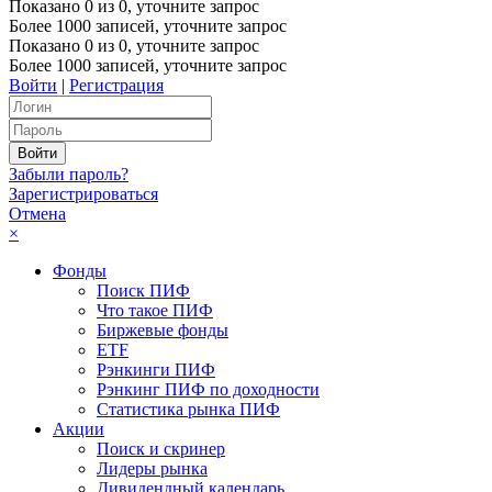
Показано
0
из
0
, уточните запрос
Более 1000 записей, уточните запрос
Показано
0
из
0
, уточните запрос
Более 1000 записей, уточните запрос
Войти
|
Регистрация
Забыли пароль?
Зарегистрироваться
Отмена
×
Фонды
Поиск ПИФ
Что такое ПИФ
Биржевые фонды
ETF
Рэнкинги ПИФ
Рэнкинг ПИФ по доходности
Статистика рынка ПИФ
Акции
Поиск и скринер
Лидеры рынка
Дивидендный календарь