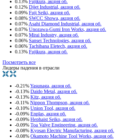
0.13%
Fujikura, акция об.
0.12%
Dijet Industrial, акция об.
0.09%
Fuji Seiki, акция об.
0.08%
SWCC Showa, акция об.
0.07%
Asahi Diamond Industrial, акция об.
0.07%
Unozawa-Gumi Iron Works, акция об.
0.07%
Mirai Industry, акция об.
0.06%
Sansei Technologies, акция об.
0.06%
Tachibana Eletech, акция об.
0.13%
Fujikura, акция об.
Посмотреть все
Лидеры падения в отрасли
-0.21%
Yasunaga, акция об.
-0.13%
Daido Metal, акция об.
-0.13%
Kitz, акция об.
-0.11%
Nippon Thompson, акция об.
-0.10%
Union Tool, акция об.
-0.09%
Enplas, акция об.
-0.09%
Hephaist Seiko, акция об.
-0.09%
Toa Valve Engineering, акция об.
-0.08%
Kyosan Electric Manufacturing, акция об.
-0.08%
Okamoto Machine Tool Works, акция об.