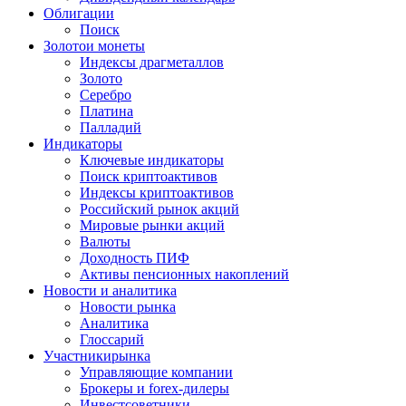
Облигации
Поиск
Золото
и монеты
Индексы драгметаллов
Золото
Серебро
Платина
Палладий
Индикаторы
Ключевые индикаторы
Поиск криптоактивов
Индексы криптоактивов
Российский рынок акций
Мировые рынки акций
Валюты
Доходность ПИФ
Активы пенсионных накоплений
Новости и аналитика
Новости рынка
Аналитика
Глоссарий
Участники
рынка
Управляющие компании
Брокеры и forex-дилеры
Инвестсоветники