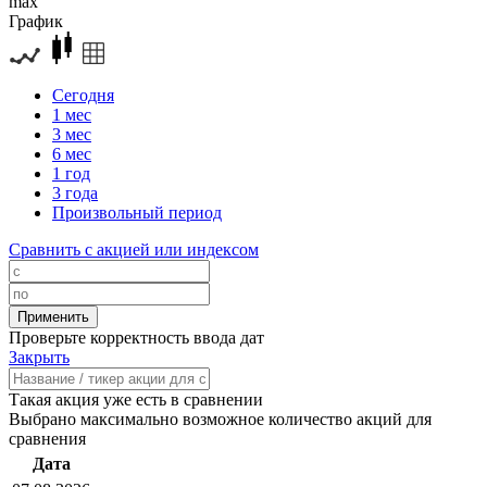
max
График
Сегодня
1 мес
3 мес
6 мес
1 год
3 года
Произвольный период
Сравнить с акцией или индексом
Проверьте корректность ввода дат
Закрыть
Такая акция уже есть в сравнении
Выбрано максимально возможное количество акций для
сравнения
Дата