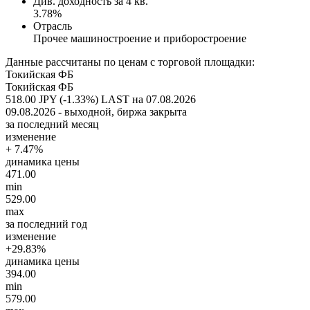
Див. доходность за 4 кв.
3.78%
Отрасль
Прочее машиностроение и приборостроение
Данные рассчитаны по ценам с торговой площадки:
Токийская ФБ
Токийская ФБ
518.00 JPY (-1.33%)
LAST на 07.08.2026
09.08.2026 - выходной, биржа закрыта
за последний месяц
изменение
+ 7.47%
динамика цены
471.00
min
529.00
max
за последний год
изменение
+29.83%
динамика цены
394.00
min
579.00