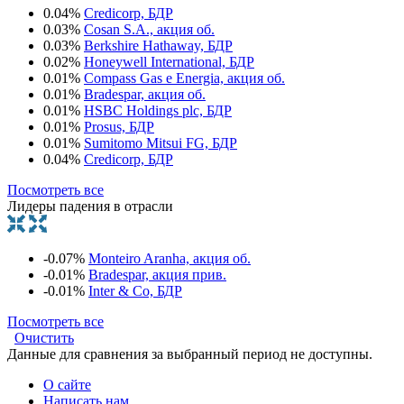
0.04%
Credicorp, БДР
0.03%
Cosan S.A., акция об.
0.03%
Berkshire Hathaway, БДР
0.02%
Honeywell International, БДР
0.01%
Compass Gas e Energia, акция об.
0.01%
Bradespar, акция об.
0.01%
HSBC Holdings plc, БДР
0.01%
Prosus, БДР
0.01%
Sumitomo Mitsui FG, БДР
0.04%
Credicorp, БДР
Посмотреть все
Лидеры падения в отрасли
-0.07%
Monteiro Aranha, акция об.
-0.01%
Bradespar, акция прив.
-0.01%
Inter & Co, БДР
Посмотреть все
Очистить
Данные для сравнения за выбранный период не доступны.
О сайте
Написать нам