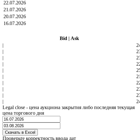
22.07.2026
21.07.2026
20.07.2026
16.07.2026
Bid
|
Ask
|
2
|
2
|
2
|
2
|
2
|
2
|
2
|
2
|
2
|
2
Legal close - цена аукциона закрытия либо последняя текущая
цена торгового дня
Проверьте корректность ввода дат