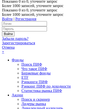
Показано
0
из
0
, уточните запрос
Более 1000 записей, уточните запрос
Показано
0
из
0
, уточните запрос
Более 1000 записей, уточните запрос
Войти
|
Регистрация
Забыли пароль?
Зарегистрироваться
Отмена
×
Фонды
Поиск ПИФ
Что такое ПИФ
Биржевые фонды
ETF
Рэнкинги ПИФ
Рэнкинг ПИФ по доходности
Статистика рынка ПИФ
Акции
Поиск и скринер
Лидеры рынка
Дивидендный календарь