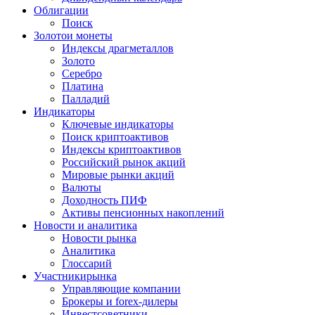
Облигации
Поиск
Золото
и монеты
Индексы драгметаллов
Золото
Серебро
Платина
Палладий
Индикаторы
Ключевые индикаторы
Поиск криптоактивов
Индексы криптоактивов
Российский рынок акций
Мировые рынки акций
Валюты
Доходность ПИФ
Активы пенсионных накоплений
Новости и аналитика
Новости рынка
Аналитика
Глоссарий
Участники
рынка
Управляющие компании
Брокеры и forex-дилеры
Инвестсоветники