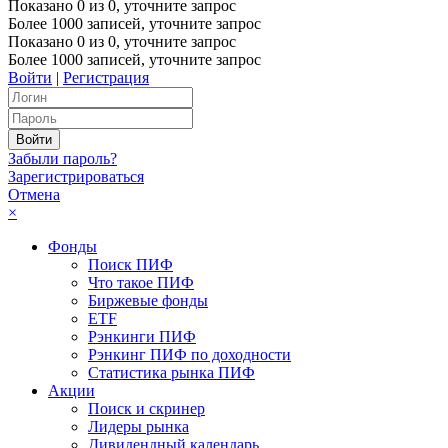
Показано
0
из
0
, уточните запрос
Более 1000 записей, уточните запрос
Показано
0
из
0
, уточните запрос
Более 1000 записей, уточните запрос
Войти
|
Регистрация
Забыли пароль?
Зарегистрироваться
Отмена
×
Фонды
Поиск ПИФ
Что такое ПИФ
Биржевые фонды
ETF
Рэнкинги ПИФ
Рэнкинг ПИФ по доходности
Статистика рынка ПИФ
Акции
Поиск и скринер
Лидеры рынка
Дивидендный календарь