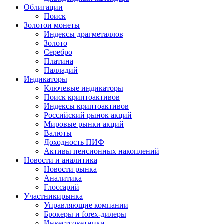
Облигации
Поиск
Золото
и монеты
Индексы драгметаллов
Золото
Серебро
Платина
Палладий
Индикаторы
Ключевые индикаторы
Поиск криптоактивов
Индексы криптоактивов
Российский рынок акций
Мировые рынки акций
Валюты
Доходность ПИФ
Активы пенсионных накоплений
Новости и аналитика
Новости рынка
Аналитика
Глоссарий
Участники
рынка
Управляющие компании
Брокеры и forex-дилеры
Инвестсоветники