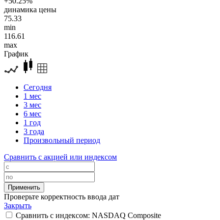
+50.25%
динамика цены
75.33
min
116.61
max
График
Сегодня
1 мес
3 мес
6 мес
1 год
3 года
Произвольный период
Сравнить с акцией или индексом
Проверьте корректность ввода дат
Закрыть
Сравнить с индексом: NASDAQ Composite