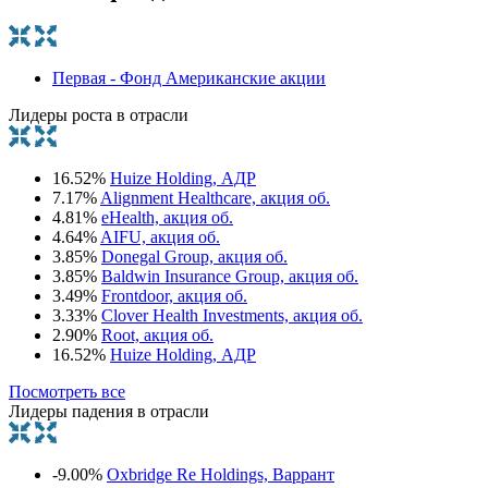
Первая - Фонд Американские акции
Лидеры роста в отрасли
16.52%
Huize Holding, АДР
7.17%
Alignment Healthcare, акция об.
4.81%
eHealth, акция об.
4.64%
AIFU, акция об.
3.85%
Donegal Group, акция об.
3.85%
Baldwin Insurance Group, акция об.
3.49%
Frontdoor, акция об.
3.33%
Clover Health Investments, акция об.
2.90%
Root, акция об.
16.52%
Huize Holding, АДР
Посмотреть все
Лидеры падения в отрасли
-9.00%
Oxbridge Re Holdings, Варрант