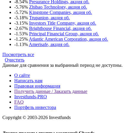
-8.54%
Presurance Holdings, акция об.
-5.76%
Zhibao Technology, акция об.
-5.72%
Kingstone Companies, акция об.
-5.18%
Trupanion, акция об.
-3.15%
Investors Title Company, акция об.
-2.67%
Brighthouse Financial, акция об.
-1.53%
Principal Financial Group, акция об.
-1.25%
Atlantic American Corporation, акция об.
-1.13%
Amerisafe, акция об.
Посмотреть все
Очистить
Данные для сравнения за выбранный период не доступны.
О сайте
Написать нам
Правовая информация
Получить данные / Заказать данные
Investfunds-PRO
FAQ
Портфель инвестора
Copyright © 2003-2026 Investfunds