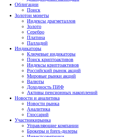
Облигации
Поиск
Золото
и монеты
Индексы драгметаллов
Золото
Серебро
Платина
Палладий
Индикаторы
Ключевые индикаторы
Поиск криптоактивов
Индексы криптоактивов
Российский рынок акций
Мировые рынки акций
Валюты
Доходность ПИФ
Активы пенсионных накоплений
Новости и аналитика
Новости рынка
Аналитика
Глоссарий
Участники
рынка
Управляющие компании
Брокеры и forex-дилеры
Инвестсоветники