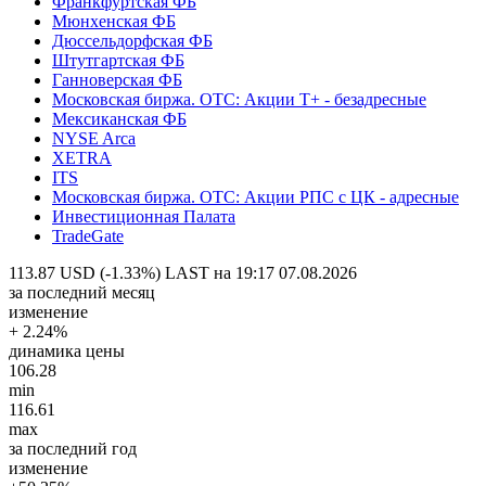
Франкфуртская ФБ
Мюнхенская ФБ
Дюссельдорфская ФБ
Штутгартская ФБ
Ганноверская ФБ
Московская биржа. OTC: Акции T+ - безадресные
Мексиканская ФБ
NYSE Arca
XETRA
ITS
Московская биржа. OTC: Акции РПС с ЦК - адресные
Инвестиционная Палата
TradeGate
113.87 USD (-1.33%)
LAST на 19:17 07.08.2026
за последний месяц
изменение
+ 2.24%
динамика цены
106.28
min
116.61
max
за последний год
изменение