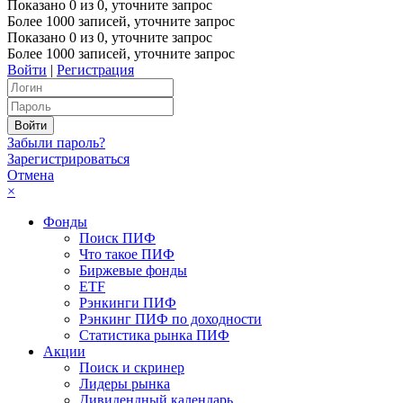
Показано
0
из
0
, уточните запрос
Более 1000 записей, уточните запрос
Показано
0
из
0
, уточните запрос
Более 1000 записей, уточните запрос
Войти
|
Регистрация
Забыли пароль?
Зарегистрироваться
Отмена
×
Фонды
Поиск ПИФ
Что такое ПИФ
Биржевые фонды
ETF
Рэнкинги ПИФ
Рэнкинг ПИФ по доходности
Статистика рынка ПИФ
Акции
Поиск и скринер
Лидеры рынка
Дивидендный календарь