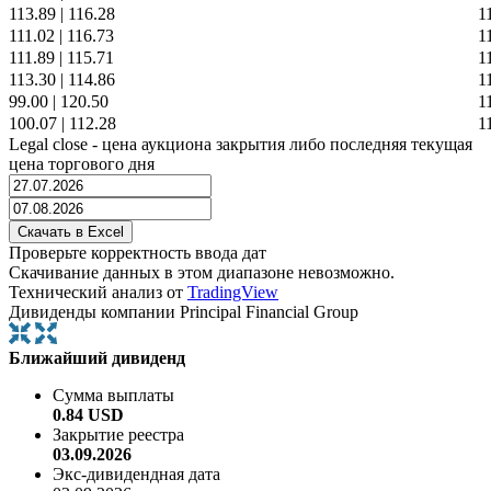
113.89
|
116.28
1
111.02
|
116.73
1
111.89
|
115.71
1
113.30
|
114.86
1
99.00
|
120.50
1
100.07
|
112.28
1
Legal close - цена аукциона закрытия либо последняя текущая
цена торгового дня
Проверьте корректность ввода дат
Скачивание данных в этом диапазоне невозможно.
Технический анализ от
TradingView
Дивиденды компании Principal Financial Group
Ближайший дивиденд
Сумма выплаты
0.84 USD
Закрытие реестра
03.09.2026
Экс-дивидендная дата