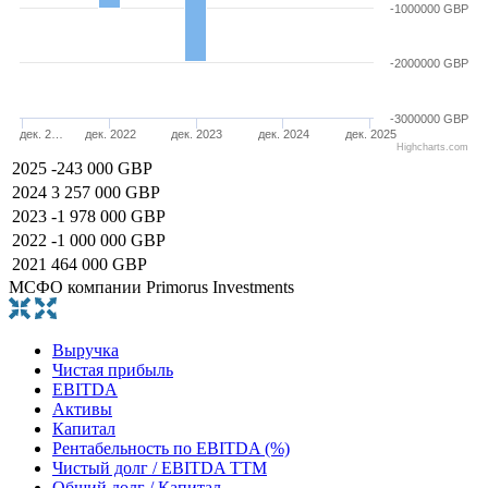
-1000000 GBP
-2000000 GBP
-3000000 GBP
дек. 2…
дек. 2022
дек. 2023
дек. 2024
дек. 2025
Highcharts.com
2025
-243 000 GBP
2024
3 257 000 GBP
2023
-1 978 000 GBP
2022
-1 000 000 GBP
2021
464 000 GBP
МСФО компании Primorus Investments
Выручка
Чистая прибыль
EBITDA
Активы
Капитал
Рентабельность по EBITDA (%)
Чистый долг / EBITDA TTM
Общий долг / Капитал