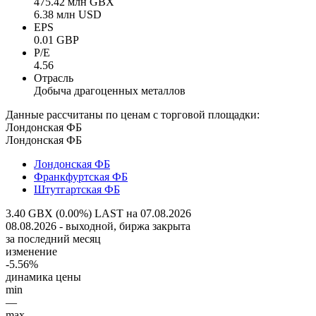
475.42 млн GBX
6.38 млн USD
EPS
0.01 GBP
P/E
4.56
Отрасль
Добыча драгоценных металлов
Данные рассчитаны по ценам с торговой площадки:
Лондонская ФБ
Лондонская ФБ
Лондонская ФБ
Франкфуртская ФБ
Штутгартская ФБ
3.40 GBX (0.00%)
LAST на 07.08.2026
08.08.2026 - выходной, биржа закрыта
за последний месяц
изменение
-5.56%
динамика цены
min
—
max