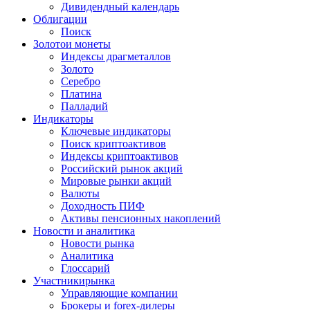
Дивидендный календарь
Облигации
Поиск
Золото
и монеты
Индексы драгметаллов
Золото
Серебро
Платина
Палладий
Индикаторы
Ключевые индикаторы
Поиск криптоактивов
Индексы криптоактивов
Российский рынок акций
Мировые рынки акций
Валюты
Доходность ПИФ
Активы пенсионных накоплений
Новости и аналитика
Новости рынка
Аналитика
Глоссарий
Участники
рынка
Управляющие компании
Брокеры и forex-дилеры