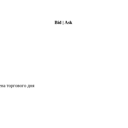
Bid
|
Ask
ена торгового дня