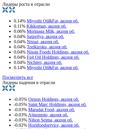
Лидеры роста в отрасли
0.14%
Miyoshi Oil&Fat, акция об.
0.11%
Kikkoman, акция об.
0.06%
Morinaga Milk, акция об.
0.04%
Saizeriya, акция об.
0.04%
Nissui, акция об.
0.04%
Torikizoku, акция об.
0.04%
Nissin Foods Holdings, акция об.
0.04%
Fuji Oil Holdings, акция об.
0.04%
Nichirei, акция об.
0.14%
Miyoshi Oil&Fat, акция об.
Посмотреть все
Лидеры падения в отрасли
-0.05%
Oenon Holdings, акция об.
-0.05%
Saint Marc Holdings, акция об.
-0.03%
Marudai Food, акция об.
-0.03%
Ajinomoto, акция об.
-0.03%
Nihon Seima, акция об.
-0.02%
Horiifoodservice, акция об.