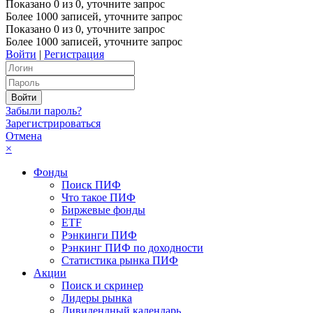
Показано
0
из
0
, уточните запрос
Более 1000 записей, уточните запрос
Показано
0
из
0
, уточните запрос
Более 1000 записей, уточните запрос
Войти
|
Регистрация
Забыли пароль?
Зарегистрироваться
Отмена
×
Фонды
Поиск ПИФ
Что такое ПИФ
Биржевые фонды
ETF
Рэнкинги ПИФ
Рэнкинг ПИФ по доходности
Статистика рынка ПИФ
Акции
Поиск и скринер
Лидеры рынка
Дивидендный календарь