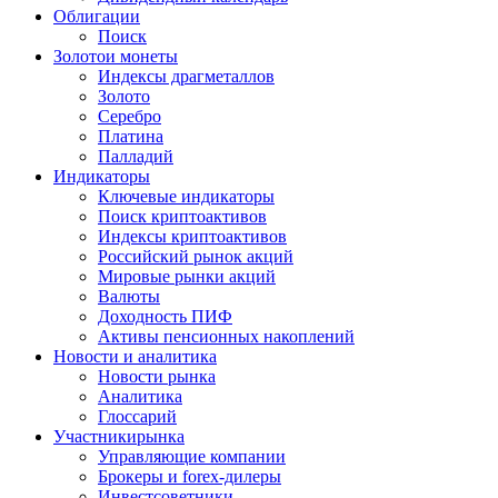
Облигации
Поиск
Золото
и монеты
Индексы драгметаллов
Золото
Серебро
Платина
Палладий
Индикаторы
Ключевые индикаторы
Поиск криптоактивов
Индексы криптоактивов
Российский рынок акций
Мировые рынки акций
Валюты
Доходность ПИФ
Активы пенсионных накоплений
Новости и аналитика
Новости рынка
Аналитика
Глоссарий
Участники
рынка
Управляющие компании
Брокеры и forex-дилеры
Инвестсоветники