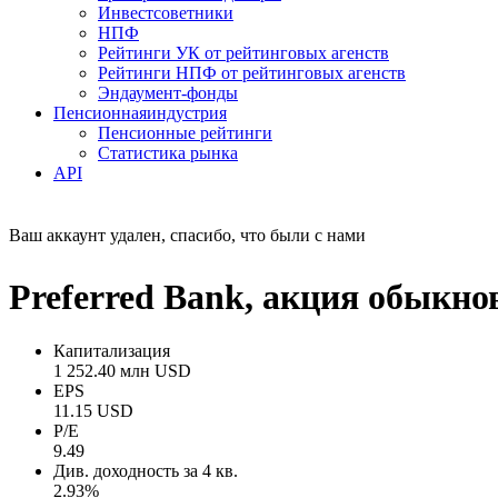
Инвестсоветники
НПФ
Рейтинги УК от рейтинговых агенств
Рейтинги НПФ от рейтинговых агенств
Эндаумент-фонды
Пенсионная
индустрия
Пенсионные рейтинги
Статистика рынка
API
Ваш аккаунт удален, спасибо, что были с нами
Preferred Bank, акция обыкно
Капитализация
1 252.40 млн USD
EPS
11.15 USD
P/E
9.49
Див. доходность за 4 кв.
2.93%