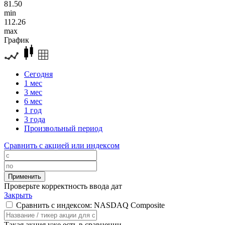
81.50
min
112.26
max
График
Сегодня
1 мес
3 мес
6 мес
1 год
3 года
Произвольный период
Сравнить с акцией или индексом
Проверьте корректность ввода дат
Закрыть
Сравнить с индексом: NASDAQ Composite
Такая акция уже есть в сравнении