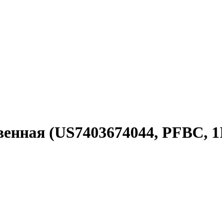
венная (US7403674044, PFBC, 1