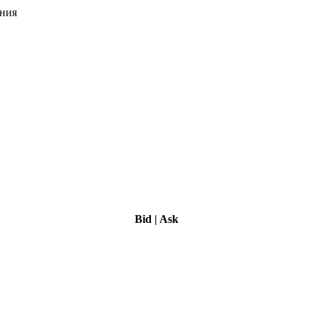
ения
Bid
|
Ask