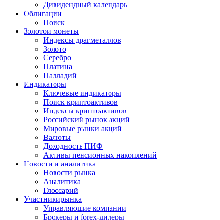
Дивидендный календарь
Облигации
Поиск
Золото
и монеты
Индексы драгметаллов
Золото
Серебро
Платина
Палладий
Индикаторы
Ключевые индикаторы
Поиск криптоактивов
Индексы криптоактивов
Российский рынок акций
Мировые рынки акций
Валюты
Доходность ПИФ
Активы пенсионных накоплений
Новости и аналитика
Новости рынка
Аналитика
Глоссарий
Участники
рынка
Управляющие компании
Брокеры и forex-дилеры