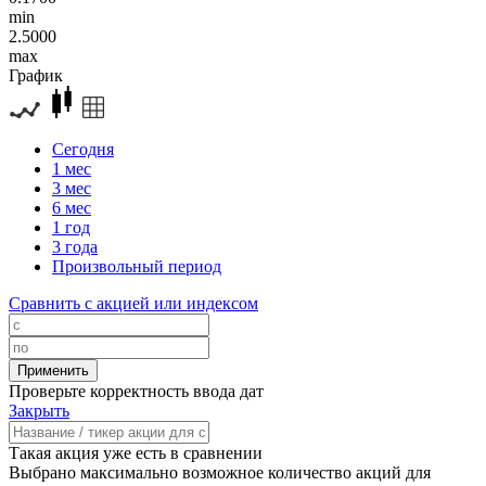
min
2.5000
max
График
Сегодня
1 мес
3 мес
6 мес
1 год
3 года
Произвольный период
Сравнить с акцией или индексом
Проверьте корректность ввода дат
Закрыть
Такая акция уже есть в сравнении
Выбрано максимально возможное количество акций для