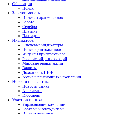
Облигации
Поиск
Золото
и монеты
Индексы драгметаллов
Золото
Серебро
Платина
Палладий
Индикаторы
Ключевые индикаторы
Поиск криптоактивов
Индексы криптоактивов
Российский рынок акций
Мировые рынки акций
Валюты
Доходность ПИФ
Активы пенсионных накоплений
Новости и аналитика
Новости рынка
Аналитика
Глоссарий
Участники
рынка
Управляющие компании
Брокеры и forex-дилеры
Инвестсоветники