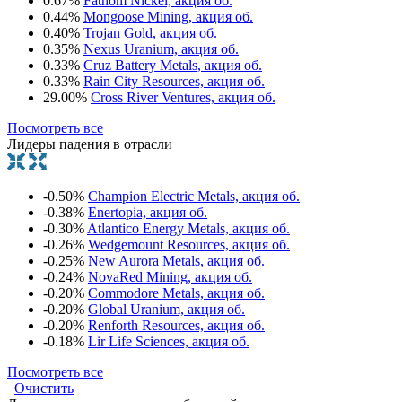
0.67%
Fathom Nickel, акция об.
0.44%
Mongoose Mining, акция об.
0.40%
Trojan Gold, акция об.
0.35%
Nexus Uranium, акция об.
0.33%
Cruz Battery Metals, акция об.
0.33%
Rain City Resources, акция об.
29.00%
Cross River Ventures, акция об.
Посмотреть все
Лидеры падения в отрасли
-0.50%
Champion Electric Metals, акция об.
-0.38%
Enertopia, акция об.
-0.30%
Atlantico Energy Metals, акция об.
-0.26%
Wedgemount Resources, акция об.
-0.25%
New Aurora Metals, акция об.
-0.24%
NovaRed Mining, акция об.
-0.20%
Commodore Metals, акция об.
-0.20%
Global Uranium, акция об.
-0.20%
Renforth Resources, акция об.
-0.18%
Lir Life Sciences, акция об.
Посмотреть все
Очистить