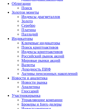
Облигации
Поиск
Золото
и монеты
Индексы драгметаллов
Золото
Серебро
Платина
Палладий
Индикаторы
Ключевые индикаторы
Поиск криптоактивов
Индексы криптоактивов
Российский рынок акций
Мировые рынки акций
Валюты
Доходность ПИФ
Активы пенсионных накоплений
Новости и аналитика
Новости рынка
Аналитика
Глоссарий
Участники
рынка
Управляющие компании
Брокеры и forex-дилеры
Инвестсоветники