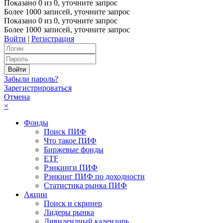
Показано
0
из
0
, уточните запрос
Более 1000 записей, уточните запрос
Показано
0
из
0
, уточните запрос
Более 1000 записей, уточните запрос
Войти
|
Регистрация
Забыли пароль?
Зарегистрироваться
Отмена
×
Фонды
Поиск ПИФ
Что такое ПИФ
Биржевые фонды
ETF
Рэнкинги ПИФ
Рэнкинг ПИФ по доходности
Статистика рынка ПИФ
Акции
Поиск и скринер
Лидеры рынка
Дивидендный календарь