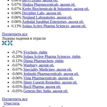
0.08%
Beryl Drugs, акция об.
0.07%
Shukra Pharmaceuticals, акция об.
0.07%
Krebs Biochemicals & Industries, акция об.
0.06%
Decipher Labs, акция об.
0.06%
Neuland Laboratories, акция об.
0.06%
Ambalal Sarabhai Enterprises, акция об.
0.13%
Solara Active Pharma Sciences, акция об.
Посмотреть все
Лидеры падения в отрасли
-0.27%
Syschem, rights
-0.20%
Solara Active Pharma Sciences, rights
-0.12%
Dipna Pharmachem, rights
-0.07%
Wanbury, акция об.
-0.07%
Speciality Medicines, акция об.
-0.06%
Jenburkt Pharmaceuticals, акция об.
-0.06%
Vista Pharmaceuticals, акция об.
-0.05%
Shree Ganesh Remedies, акция об.
-0.05%
Bacil Pharma, акция об.
-0.05%
Genesis Ibrc India, акция об.
Посмотреть все
Очистить