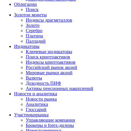
Облигации
Поиск
Золото
и монеты
Индексы драгметаллов
Золото
Серебро
Платина
Палладий
Индикаторы
Ключевые индикаторы
Поиск криптоактивов
Индексы криптоактивов
Российский рынок акций
Мировые рынки акций
Валюты
Доходность ПИФ
Активы пенсионных накоплений
Новости и аналитика
Новости рынка
Аналитика
Глоссарий
Участники
рынка
Управляющие компании
Брокеры и forex-дилеры
Инвестсоветники