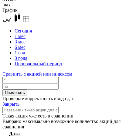
max
График
Сегодня
1 мес
3 мес
6 мес
1 год
3 года
Произвольный период
Сравнить с акцией или индексом
Проверьте корректность ввода дат
Закрыть
Такая акция уже есть в сравнении
Выбрано максимально возможное количество акций для
сравнения
Дата