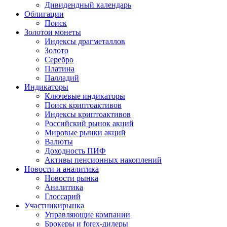
Дивидендный календарь
Облигации
Поиск
Золото
и монеты
Индексы драгметаллов
Золото
Серебро
Платина
Палладий
Индикаторы
Ключевые индикаторы
Поиск криптоактивов
Индексы криптоактивов
Российский рынок акций
Мировые рынки акций
Валюты
Доходность ПИФ
Активы пенсионных накоплений
Новости и аналитика
Новости рынка
Аналитика
Глоссарий
Участники
рынка
Управляющие компании
Брокеры и forex-дилеры