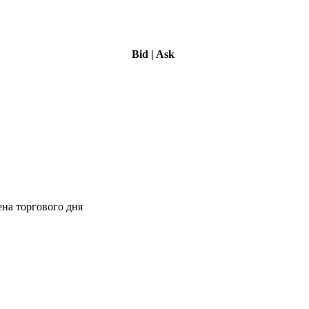
Bid
|
Ask
ена торгового дня