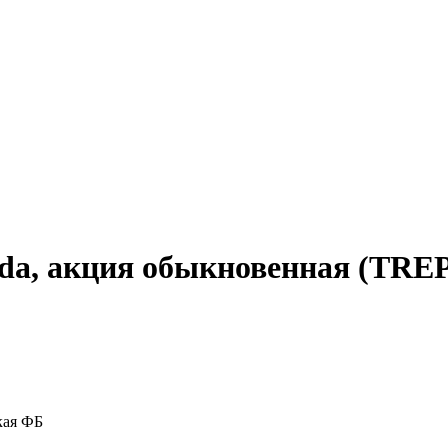
 Gida, акция обыкновенная (TR
кая ФБ