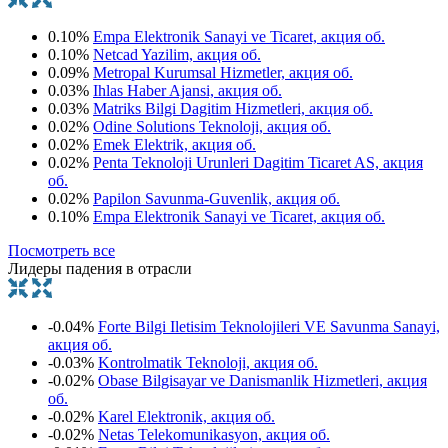
0.10%
Empa Elektronik Sanayi ve Ticaret, акция об.
0.10%
Netcad Yazilim, акция об.
0.09%
Metropal Kurumsal Hizmetler, акция об.
0.03%
Ihlas Haber Ajansi, акция об.
0.03%
Matriks Bilgi Dagitim Hizmetleri, акция об.
0.02%
Odine Solutions Teknoloji, акция об.
0.02%
Emek Elektrik, акция об.
0.02%
Penta Teknoloji Urunleri Dagitim Ticaret AS, акция
об.
0.02%
Papilon Savunma-Guvenlik, акция об.
0.10%
Empa Elektronik Sanayi ve Ticaret, акция об.
Посмотреть все
Лидеры падения в отрасли
-0.04%
Forte Bilgi Iletisim Teknolojileri VE Savunma Sanayi,
акция об.
-0.03%
Kontrolmatik Teknoloji, акция об.
-0.02%
Obase Bilgisayar ve Danismanlik Hizmetleri, акция
об.
-0.02%
Karel Elektronik, акция об.
-0.02%
Netas Telekomunikasyon, акция об.