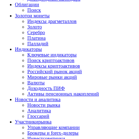
Облигации
Поиск
Золото
и монеты
Индексы драгметаллов
Золото
Серебро
Платина
Палладий
Индикаторы
Ключевые индикаторы
Поиск криптоактивов
Индексы криптоактивов
Российский рынок акций
Мировые рынки акций
Валюты
Доходность ПИФ
Активы пенсионных накоплений
Новости и аналитика
Новости рынка
Аналитика
Глоссарий
Участники
рынка
Управляющие компании
Брокеры и forex-дилеры
Инвестсоветники